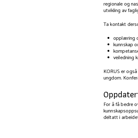
regionale og na
utvikling av fagl
Ta kontakt der
opplæring o
kunnskap om
kompetanse
veiledning 
KORUS er også a
ungdom. Konferan
Oppdater
For å få bedre o
kunnskapsoppsu
deltatt i arbeid