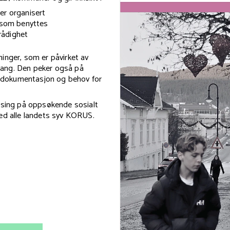
er organisert
 som benyttes
 rådighet
inger, som er påvirket av
gang. Den peker også på
t, dokumentasjon og behov for
atsing på oppsøkende sosialt
med alle landets syv KORUS.