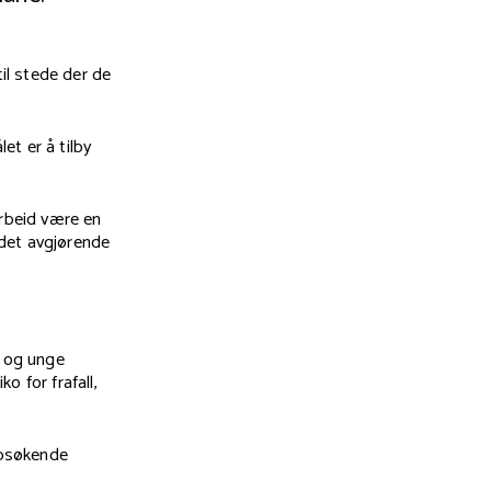
til stede der de
et er å tilby
arbeid være en
 det avgjørende
 og unge
o for frafall,
ppsøkende