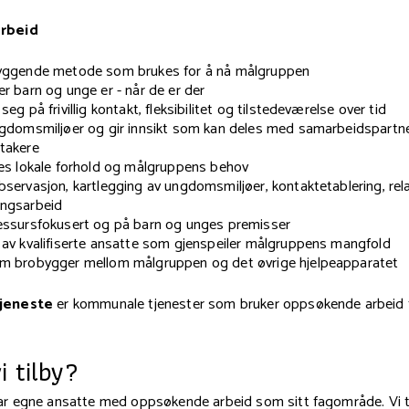
rbeid
byggende metode som brukes for å nå målgruppen
er barn og unge er - når de er der
seg på frivillig kontakt, fleksibilitet og tilstedeværelse over tid
ngdomsmiljøer og gir innsikt som kan deles med samarbeidspartn
takere
ses lokale forhold og målgruppens behov
bservasjon, kartlegging av ungdomsmiljøer, kontaktetablering, re
ingsarbeid
essursfokusert og på barn og unges premisser
 av kvalifiserte ansatte som gjenspeiler målgruppens mangfold
om brobygger mellom målgruppen og det øvrige hjelpeapparatet
jeneste
er kommunale tjenester som bruker oppsøkende arbeid f
i tilby?
 egne ansatte med oppsøkende arbeid som sitt fagområde. Vi til