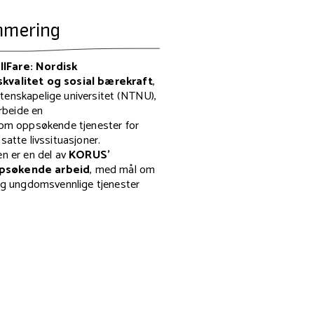
mmering
lFare: Nordisk
skvalitet og sosial bærekraft
,
tenskapelige universitet (NTNU),
rbeide en
m oppsøkende tjenester for
satte livssituasjoner.
 er en del av
KORUS'
ppsøkende arbeid
, med mål om
e og ungdomsvennlige tjenester