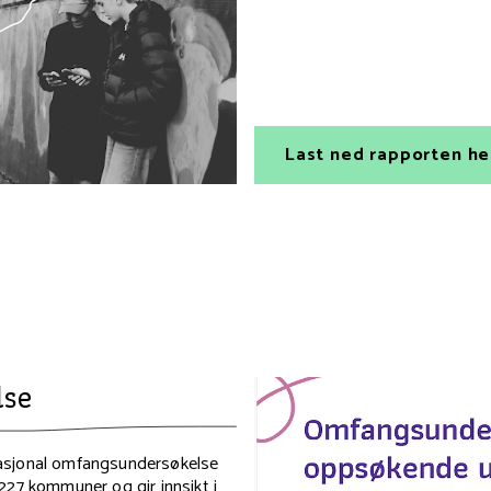
Last ned rapporten he
lse
asjonal omfangsundersøkelse
227 kommuner og gir innsikt i