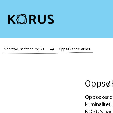
Verktøy, metode og kartlegging
Oppsøkende arbeid med barn og unge
Oppsø
Oppsøkende 
kriminalitet
KORUS har k