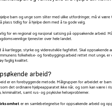
 hjelpe barn og unge som sliter med ulike utfordringer, må vi være 
å plass tidlig for å hjelpe dem med å ta gode valg.
ig for en regional og nasjonal satsing på oppsøkende arbeid. Mål
ngdomsvennlige tjenester over hele landet.
 å kartlegge, styrke og videreutvikle fagfeltet. Skal oppsøkende 
kommunens folkehelse- og forebyggingsarbeid rettet mot unge, er
øy faglig kvalitet.
ppsøkende arbeid?
id er en forebyggende metode. Målgruppen for arbeidet er barn
som det ordinære hjelpeapparatet ikke når, og som kan være i risik
n, kriminalitet, samt rus- og psykiske helseproblemer.
irksomhet
er en samlebetegnelse for oppsøkende arbeid og o