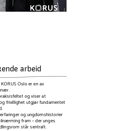
ende arbeid
 KORUS Oslo er en av
enær.
praksisfeltet og viser at
t og frivillighet utgjør fundamentet
d.
serfaringer og ungdomshistorier
 tilnærming fram – der unges
lingsrom står sentralt.