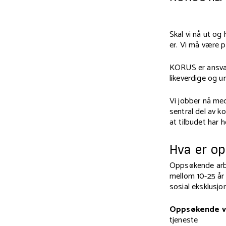
Skal vi nå ut og
er. Vi må være p
KORUS er ansvarl
likeverdige og u
Vi jobber nå med
sentral del av 
at tilbudet har h
Hva er o
Oppsøkende arbe
mellom 10-25 år 
sosial eksklusjo
Oppsøkende v
tjeneste