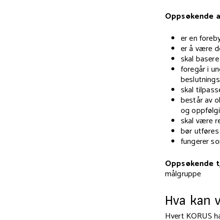
Oppsøkende a
er en fore
er å være d
skal basere 
foregår i u
beslutnings
skal tilpas
består av o
og oppfølg
skal være r
bør utføres
fungerer s
Oppsøkende t
målgruppe
Hva kan v
Hvert KORUS har