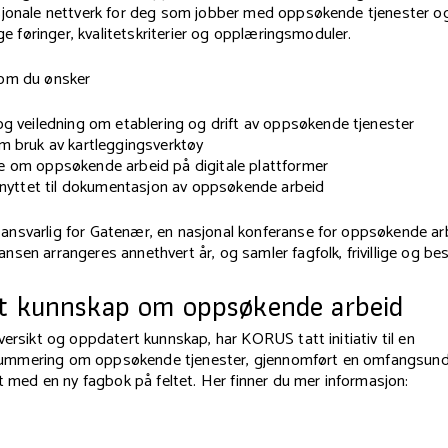
sjonale nettverk for deg som jobber med oppsøkende tjenester o
ige føringer, kvalitetskriterier og opplæringsmoduler.
som du ønsker
g veiledning om etablering og drift av oppsøkende tjenester
 bruk av kartleggingsverktøy
 om oppsøkende arbeid på digitale plattformer
knyttet til dokumentasjon av oppsøkende arbeid
nsvarlig for Gatenær, en nasjonal konferanse for oppsøkende ar
sen arrangeres annethvert år, og samler fagfolk, frivillige og bes
t kunnskap om oppsøkende arbeid
versikt og oppdatert kunnskap, har KORUS tatt initiativ til en
mmering om oppsøkende tjenester, gjennomført en omfangsund
et med en ny fagbok på feltet. Her finner du mer informasjon: