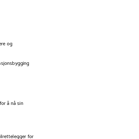
ere og
lasjonsbygging
or å nå sin
rettelegger for