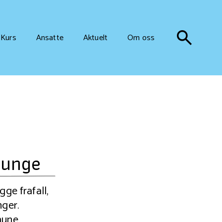
Kurs
Ansatte
Aktuelt
Om oss
 unge
ge frafall,
nger.
une.