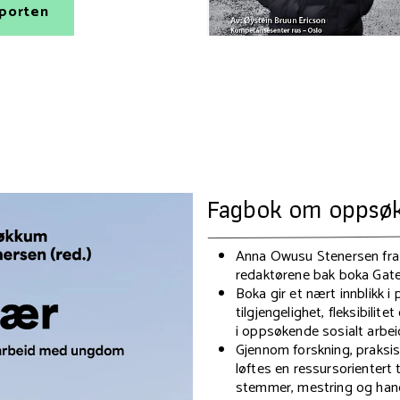
pporten
Fagbok om oppsøk
Anna Owusu Stenersen fra
redaktørene bak boka Gat
Boka gir et nært innblikk i 
tilgjengelighet, fleksibilite
i oppsøkende sosialt arbei
Gjennom forskning, praksi
løftes en ressursorientert
stemmer, mestring og hand