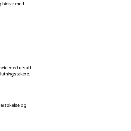
g bidrar med
beid med utsatt
lutningstakere.
ersøkelse og