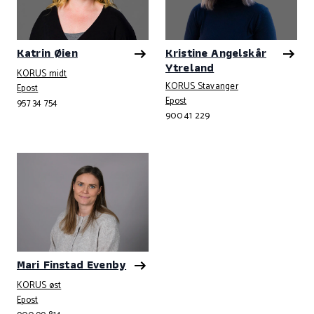
Katrin Øien
Kristine Angelskår
Ytreland
KORUS midt
KORUS Stavanger
Telefonnummer
Epost
Telefonnummer
Epost
957 34 754
900 41 229
Mari Finstad Evenby
KORUS øst
Telefonnummer
Epost