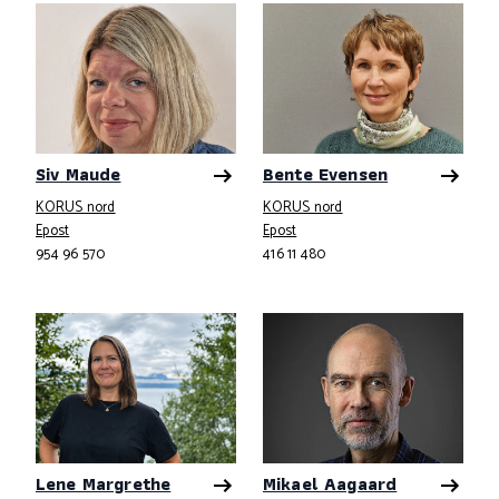
Siv Maude
Bente Evensen
KORUS nord
KORUS nord
Telefonnummer
Telefonnummer
Epost
Epost
954 96 570
416 11 480
Lene Margrethe
Mikael Aagaard