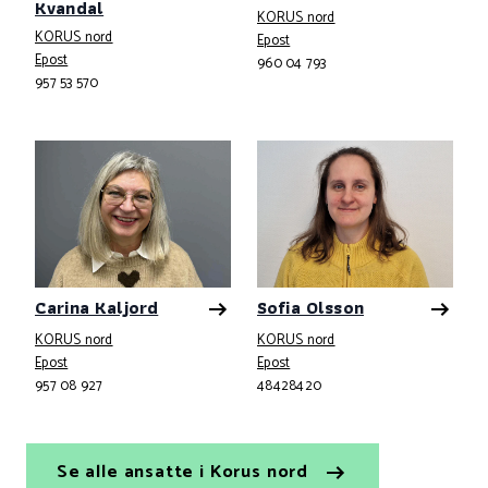
Kvandal
KORUS nord
KORUS nord
Telefonnummer
Epost
Telefonnummer
Epost
960 04 793
957 53 570
Carina Kaljord
Sofia Olsson
KORUS nord
KORUS nord
Telefonnummer
Telefonnummer
Epost
Epost
957 08 927
48428420
Se alle ansatte i Korus nord