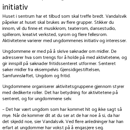
initiativ
Huset i sentrum har et tilbud som skal treffe bredt. Vandalsvik
påpeker at huset skal brukes av flere grupper. Stikker du
innom, vil du finne et musikkrom, teaterrom, dansestudio,
spillerom, kreativt verksted, syrom og flere fellesrom.
Aktivitetene varierer med ungdommenes initiativ og interesser.
Ungdommene er med på å skrive søknader om midler. De
adresserer hva som trengs for å holde på med aktivitetene, og
gir innspill på søknader fritidssenteret utformer. Senteret
søker midler fra eksempelvis Gjensidigestiftelsen,
Samfunnsløftet, Ungdom og fritid.
Ungdommene organiserer aktivitetsgruppene gjennom styrer
med dedikerte roller. Det har betydning for aktivitetene på
senteret, og for ungdommene selv.
– Det har vært ungdom som har kommet hit og ikke sagt så
mye. Når de kommer dit at du ser at de har noe å si, da har
det skjedd noe, sier Vandalsvik. Ved flere anledninger har han
erfart at ungdommer har vokst på å engasjere seg.