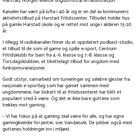
Harstad, Norges eneste ungdomsstyrte radiostasjon.
Kanalen har vært på lufta i 40 år og er en del av kommunens
aktivitetstilbud på Harstad Fritidssenter. Tilbudet holder hus
på gamle Harstad skole og er rettet mot unge i alderen 13-20
år.
I tillegg til radiokanalen finner du et oppdatert podkast-studio,
et tilbud til de som vil game og spille e-sport, Centrum
Fritidsklubb for barn fra 4.-6. klasse og 7.-8. klasse og
Torsdagsklubben, et tilrettelagt tilbud for ungdom med
funksjonsvariasjoner.
Godt utstyr, samarbeid om turneringer og selebre gjester fra
nasjonale e-sportlag som har gamet sammen med
ungdommene, har bidratt til at fritidssenteret har blitt et
populært sted å være. Og det er ikke bare guttene som
trekkes mot gaming.
– Vi har fokus på at gaming skal være for alle, og har egne
gamingkvelder for jenter, sier Vandalsvik. De jobber også med
guttenes holdninger inn i miljøet.