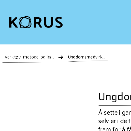
Verktøy, metode og kartlegging
Ungdomsmedvirkning
Ungdo
Å sette i g
selv er i de
fram for å få