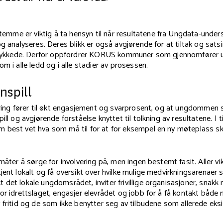
me er viktig å ta hensyn til når resultatene fra Ungdata-unders
og analyseres. Deres blikk er også avgjørende for at tiltak og satsi
ellykkede. Derfor oppfordrer KORUS kommuner som gjennomfører u
om i alle ledd og i alle stadier av prosessen.
nspill
ering fører til økt engasjement og svarprosent, og at ungdommen s
ill og avgjørende forståelse knyttet til tolkning av resultatene. I t
 best vet hva som må til for at for eksempel en ny møteplass ska
 måter å sørge for involvering på, men ingen bestemt fasit. Aller vi
jent lokalt og få oversikt over hvilke mulige medvirkningsarenaer 
det lokale ungdomsrådet, inviter frivillige organisasjoner, snakk
for idrettslaget, engasjer elevrådet og jobb for å få kontakt bå
 fritid og de som ikke benytter seg av tilbudene som allerede eksi