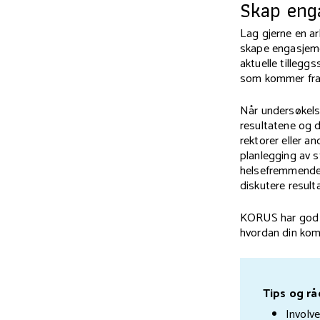
Skap eng
Lag gjerne en a
skape engasjemen
aktuelle tilleg
som kommer fra
Når undersøkels
resultatene og d
rektorer eller 
planlegging av s
helsefremmende t
diskutere result
KORUS har god e
hvordan din kom
Tips og rå
Involv