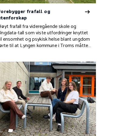
Forebygger frafall og
utenforskap
Høyt frafall fra videregående skole og
Ungdata-tall som viste utfordringer knyttet
til ensomhet og psykisk helse blant ungdom
førte til at Lyngen kommune i Troms måtte
ta grep. Gjennom en helhetlig satsning og
oppfølging ut hele skoleløpet har kommunen
lart å snu trenden.