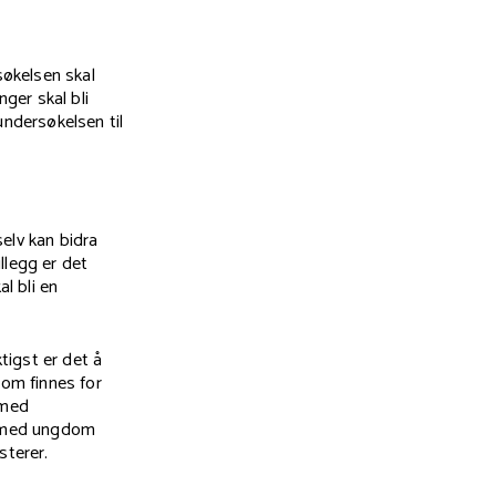
økelsen skal
nger skal bli
ndersøkelsen til
elv kan bidra
illegg er det
l bli en
ktigst er det å
som finnes for
 med
de med ungdom
sterer.