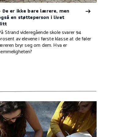
– De er ikke bare lærere, men
også en støtteperson i livet
ditt
På Strand videregående skole svarer 94
rosent av elevene i første klasse at de føler
læreren bryr seg om dem. Hva er
hemmeligheten?