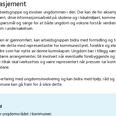
asjement
rbeidsgruppe og involver ungdommen i den. Der kan de for eksem
t, drive informasjonsarbeid på skolene og i lokalmiljøet, komme m
gsspørsmål og sørge for at både ungdom og voksne forstår verdien
m i undersøkelsen.
en er gjennomført, kan arbeidsgruppen bidra med formidling og t
ele dette med representanter for kommunestyret, foreldre og elev
andre som har nytte av denne kunnskapen. Ungdom bør i tillegg væ
tørre arrangementer, bli involvert når eventuelle forebyggende og
iltak skal iverksettes og være representert når pressen tar kont
atene.
rfaring med ungdomsinvolvering og kan bidra med hjelp, råd og ve
mune kan gå fram for å sikre dette.
d
er ungdomsrådet i kommunen