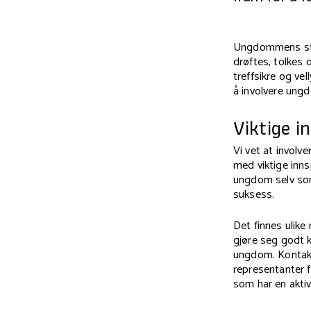
Ungdommens stem
drøftes, tolkes 
treffsikre og v
å involvere ungd
Viktige in
Vi vet at involv
med viktige innsp
ungdom selv som
suksess.
Det finnes ulike
gjøre seg godt k
ungdom. Kontakt 
representanter 
som har en aktiv