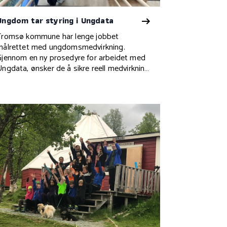
Ungdom tar styring i Ungdata
Tromsø kommune har lenge jobbet
målrettet med ungdomsmedvirkning.
Gjennom en ny prosedyre for arbeidet med
Ungdata, ønsker de å sikre reell medvirkning
hver gang undersøkelsen gjennomføres.