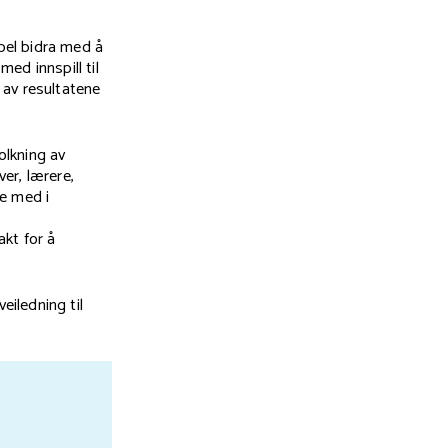
pel bidra med å
ed innspill til
 av resultatene
olkning av
er, lærere,
re med i
akt for å
iledning til