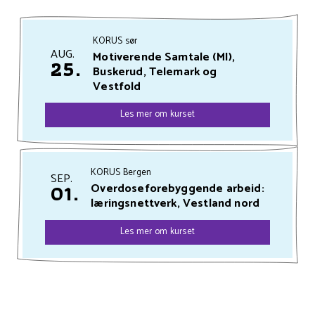
KORUS sør
AUG.
Motiverende Samtale (MI),
25.
Buskerud, Telemark og
Vestfold
Les mer om kurset
KORUS Bergen
SEP.
01.
Overdoseforebyggende arbeid:
læringsnettverk, Vestland nord
Les mer om kurset