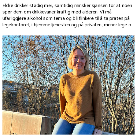
Eldre drikker stadig mer, samtidig minsker sjansen for at noen
spør dem om drikkevaner kraftig med alderen. Vi må
ufarliggjøre alkohol som tema og bli flinkere til å ta praten på
legekontoret, i hjemmetjenesten og på privaten, mener lege og
forsker Torgeir Gilje Lid.