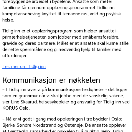
forebyggende arbeidet i bydelene. Ansatte som møter
familiene får gjennom opplæringsprogrammet Tidlig inn
kompetanseheving knyttet til temaene rus, vold og psykisk
helse.
Tidlig inn er et opplæringsprogram som hjelper ansatte i
primærhelsetjenesten som jobber med småbarnsforeldre,
gravide og deres partnere. Målet er at ansatte skal kunne stille
de rette spørsmålene og gi nødvendig hjelp til familier med
utfordringer.
Les mer om Tidlig inn
Kommunikasjon er nøkkelen
– I Tidlig inn øver vi på kommunikasjonsferdigheter - det ligger
som en grunnmur når vi skal jobbe med de vanskelig sakene,
sier Line Skaarud, helsesykepleier og ansvarlig for Tidlig inn ved
KORUS Oslo.
–
Nå er vi godt i gang med opplæringen i tre bydeler i Oslo:
Bjerke, Søndre Nordstrand og Østensjø. De ansatte opplever
at tverrfaglig samarbeid er nøkkelen til å gi riktig hjelp. Tidlig