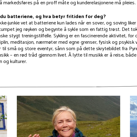
må markedsføres på en proff måte og kunderelasjonene må pleies.
du batteriene, og hva betyr fritiden for deg?
ke-junkie vet at batteriene kun lades når en sover, og soving liker
stumpet jeg røyken og begynte å sykle som en fattig trøst. Det tok
nske stygt treningstilfelle. Sykling er en fascinerende aktivitet, f
iplin, meditasjon, nærmøter med egne grenser, fysisk og psykisk 
 til små og store eventyr, sånn som på dette skrytebildet fra Py
ikk – en rød tråd gjennom livet. Å lytte til musikk er å reise, både
n og kulturer.