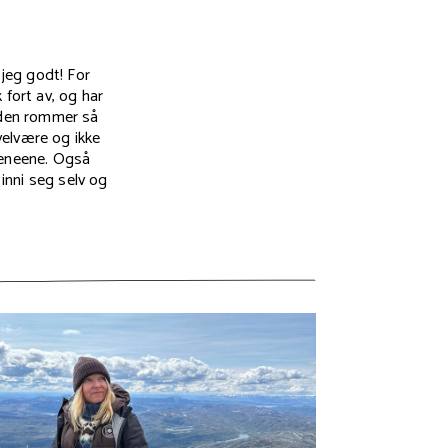
 jeg godt! For
 fort av, og har
or den rommer så
velvære og ikke
reneene. Også
 inni seg selv og