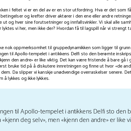
en i feltet vi er en del av er en stor utfordring. Hva er det som får
e betingelser og krefter driver aktører i den ene eller andre retninge
 ut og hver sine forutsetninger og innfallsvinkler. Vi skal alle sam
r lyktes vi her, men ikke der? Hvordan få til lagspill når vi strengt ta
ikke nok oppmerksomhet til gruppedynamikken som ligger til grunn
ngen til Apollo-tempelet i antikkens Delfi sto den berømte inskrip
kjenn den andre» er like viktig. Det kan være fristende å bare gå i
først bruke tid på å diskutere innretningen og finne ut hvor «de an
r dem. Da slipper vi kanskje unødvendige overraskelser senere. Det 
m å lykkes og ikke lykkes.
ngen til Apollo-tempelet i antikkens Delfi sto den
 «kjenn deg selv», men «kjenn den andre» er like vik