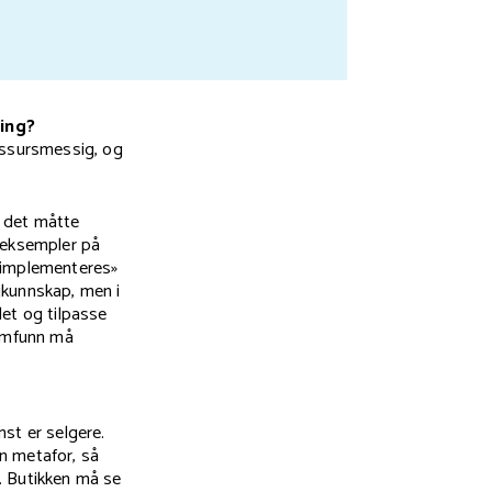
ling?
ressursmessig, og
a det måtte
e eksempler på
 «implementeres»
gkunnskap, men i
det og tilpasse
samfunn må
st er selgere.
en metafor, så
v. Butikken må se