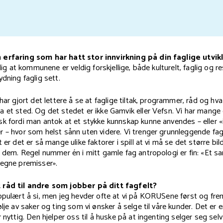
 erfaring som har hatt stor innvirkning på din faglige utvik
dlig at kommunene er veldig forskjellige, både kulturelt, faglig og 
ydning faglig sett.
 har gjort det lettere å se at faglige tiltak, programmer, råd og hv
a et sted. Og det stedet er ikke Gamvik eller Vefsn. Vi har mang
sk fordi man antok at et stykke kunnskap kunne anvendes – eller
r – hvor som helst sånn uten videre. Vi trenger grunnleggende fa
 er det er så mange ulike faktorer i spill at vi må se det større bil
r dem. Regel nummer én i mitt gamle fag antropologi er fin: «Et 
 egne premisser».
 råd til andre som jobber på ditt fagfelt?
opulært å si, men jeg hevder ofte at vi på KORUSene først og frem
ølje av saker og ting som vi ønsker å selge til våre kunder. Det er 
r nyttig. Den hjelper oss til å huske på at ingenting selger seg sel