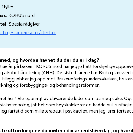
 Myller
ass:
KORUS nord
tel:
Spesialrådgiver
 Terjes arbeidsområder her
med, og hvordan havnet du der du er i dag?
tjue år på baken i KORUS nord har jeg jo hatt forskjellige oppgav
g alkoholhåndtering (AHH). De siste ti årene har Brukerplan vært
 tillegg jobber jeg opp mot Brukererfaringsundersøkelsen, bruker
kning og forebyggings- og behandlingsreformen.
net her? Ble oppringt av daværende leder som ba meg søke. Også
sialantropolog, jobbet som høyskolelærer og hadde null rusfagli
jeg fartstid som miljøterapeut i psykiatrien, men jeg lurer fortsat
ste utfordringene du møter i din arbeidshverdag, og hvor