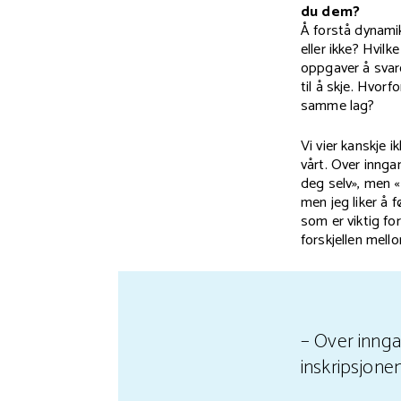
du dem?
Å forstå dynamikk
eller ikke? Hvilk
oppgaver å svare
til å skje. Hvorfo
samme lag?
Vi vier kanskje 
vårt. Over innga
deg selv», men «
men jeg liker å 
som er viktig fo
forskjellen mello
– Over innga
inskripsjonen