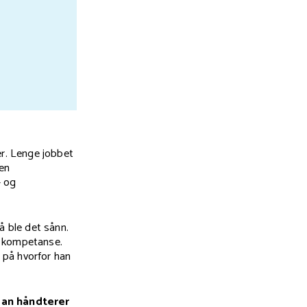
er. Lenge jobbet
 en
- og
 ble det sånn.
g kompetanse.
t på hvorfor han
dan håndterer