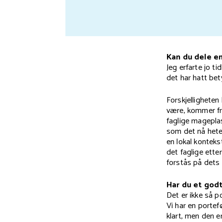
Kan du dele en
Jeg erfarte jo ti
det har hatt bet
Forskjelligheten
være, kommer fr
faglige magepla
som det nå hete
en lokal kontekst
det faglige ette
forstås på dets
Har du et godt
Det er ikke så p
Vi har en portef
klart, men den e