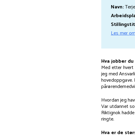
Navn:
Terje
Arbeidspl
Stillingstit
Les mer om
Hva jobber du 
Med etter hvert 
jeg med Ansvarli
hovedoppgave. I
pårørendemedvir
Hvordan jeg hav
Var utdannet so
Riktignok hadde 
ringte.
Hva er de stør