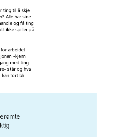
 ting til å skje
n? Alle har sine
handle og få ting
tt ikke spiller på
 for arbeidet
sjonen «kjenn
 gang med ting,
dre» står og hva
kan fort bli
 berømte
tig.