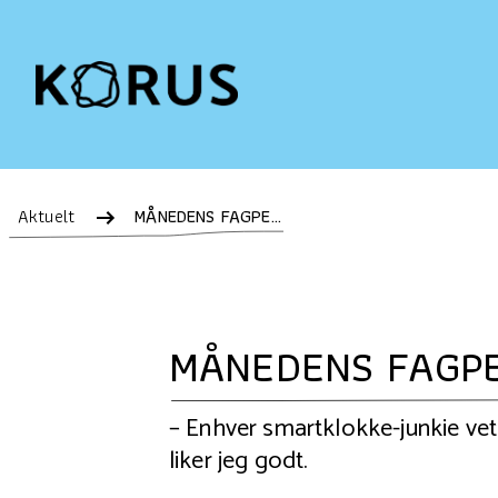
Aktuelt
MÅNEDENS FAGPERSON: Terje Myller – KORUS nord
MÅNEDENS FAGPER
– Enhver smartklokke-junkie vet
liker jeg godt.