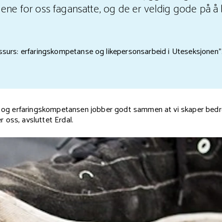
lene for oss fagansatte, og de er veldig gode på å
ressurs: erfaringskompetanse og likepersonsarbeid i Uteseksjonen"
g- og erfaringskompetansen jobber godt sammen at vi skaper bedre
 oss, avsluttet Erdal.