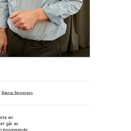
:
Bjørnar Bergengen
erte en
tet går av
n inspirerende