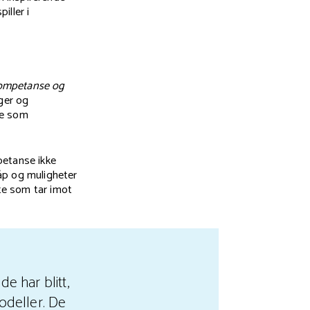
iller i
skompetanse og
nger og
ne som
petanse ikke
åp og muligheter
tte som tar imot
 har blitt,
odeller. De