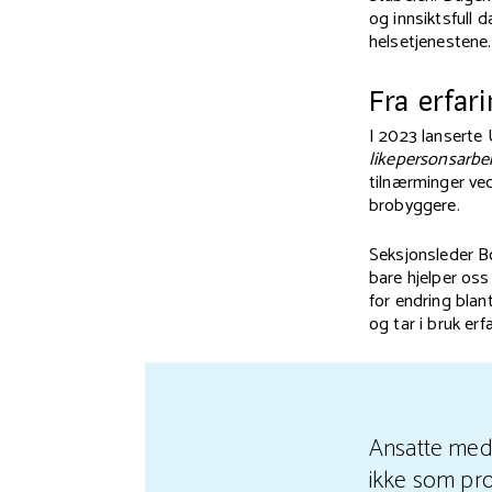
og innsiktsfull d
helsetjenestene.
Fra erfari
I 2023 lanserte
likepersonsarbei
tilnærminger ve
brobyggere.
Seksjonsleder B
bare hjelper os
for endring blan
og tar i bruk er
Ansatte med 
ikke som pr