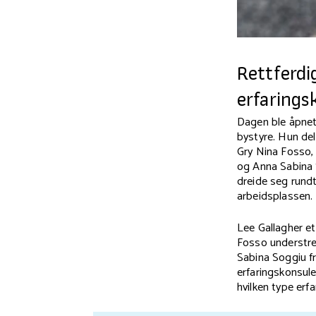
Rettferdi
erfaring
Dagen ble åpnet 
bystyre. Hun de
Gry Nina Fosso, 
og Anna Sabina 
dreide seg rund
arbeidsplassen.
Lee Gallagher et
Fosso understrek
Sabina Soggiu fr
erfaringskonsul
hvilken type er