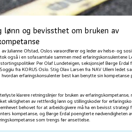
g lønn og bevissthet om bruken av
skompetanse
av Julianne Ofstad, Oslos varaordfører og leder av helse- og sosi
ltok også i en sofasamtale sammen med erfaringskonsulentene L
stortingspolitiker Per Olaf Lundeteigen, seksjonsjef Børge Erdal
Soggiu fra KORUS Oslo. Stig Olav Larsen fra NAV Ullern ledet s
t hvordan erfaringskonsulenter best kan benytte sin kompetanse 
terlyste klarere retningslinjer for bruken av erfaringskompetanse
et viktigheten av rettferdig lønn og stillingskoder for erfaringsk
emhevet behovet for at arbeidsgivere må ha en bevisst strategi f
enters kompetanse, og Børge Erdal poengterte nødvendigheten av
faringskompetanse som trengs før ansettelse.