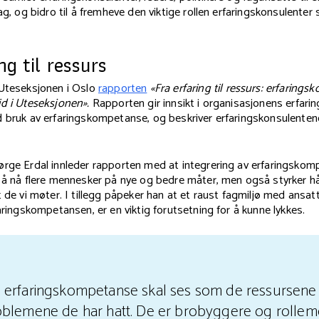
ag, og bidro til å fremheve den viktige rollen erfaringskonsulenter sp
ng til ressurs
 Uteseksjonen i Oslo
rapporten
«Fra erfaring til ressurs: erfaring
d i Uteseksjonen».
Rapporten gir innsikt i organisasjonens erfari
d bruk av erfaringskompetanse, og beskriver erfaringskonsulente
ørge Erdal innleder rapporten med at integrering av erfaringskom
s å nå flere mennesker på nye og bedre måter, men også styrker h
t de vi møter. I tillegg påpeker han at et raust fagmiljø med ansa
faringskompetansen, er en viktig forutsetning for å kunne lykkes.
erfaringskompetanse skal ses som de ressursene de
oblemene de har hatt. De er brobyggere og rollem