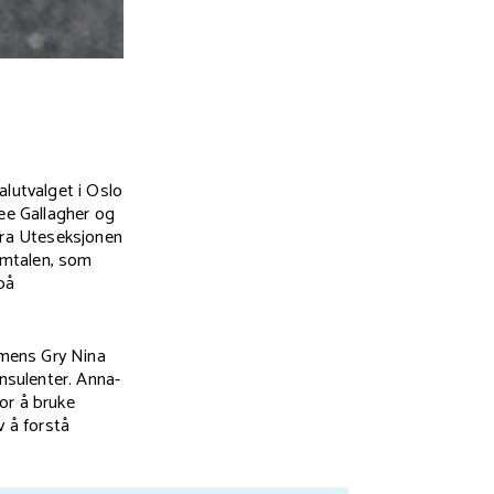
alutvalget i Oslo
ee Gallagher og
 fra Uteseksjonen
amtalen, som
på
, mens Gry Nina
onsulenter. Anna-
or å bruke
 å forstå