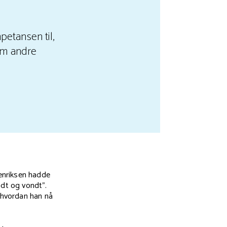
etansen til,
som andre
enriksen hadde
odt og vondt".
g hvordan han nå