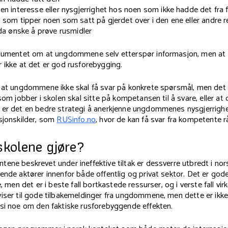
en interesse eller nysgjerrighet hos noen som ikke hadde det fra fø
 som tipper noen som satt på gjerdet over i den ene eller andre r
 da ønske å prøve rusmidler
argumentet om at ungdommene selv etterspør informasjon, men 
 ikke at det er god rusforebygging.
 at ungdommene ikke skal få svar på konkrete spørsmål, men det e
som jobber i skolen skal sitte på kompetansen til å svare, eller at 
 er det en bedre strategi å anerkjenne ungdommenes nysgjerrigh
sjonskilder, som
RUSinfo.no
, hvor de kan få svar fra kompetente 
skolene gjøre?
ene beskrevet under ineffektive tiltak er dessverre utbredt i nors
ende aktører innenfor både offentlig og privat sektor. Det er god
e, men det er i beste fall bortkastede ressurser, og i verste fall vi
viser til gode tilbakemeldinger fra ungdommene, men dette er ikk
 si noe om den faktiske rusforebyggende effekten.