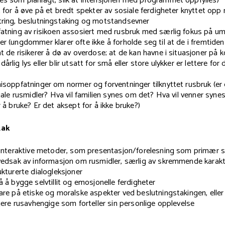
s som planlagt, slik at intensjonen med programmet oppfylles)
t for å øve på et bredt spekter av sosiale ferdigheter knyttet opp
ring, beslutningstaking og motstandsevner
atning av risikoen assosiert med rusbruk med særlig fokus på u
r (ungdommer klarer ofte ikke å forholde seg til at de i fremtiden 
t de risikerer å dø av overdose; at de kan havne i situasjoner på k
et dårlig lys eller blir utsatt for små eller store ulykker er lettere fo
isoppfatninger om normer og forventninger tilknyttet rusbruk (er d
egale rusmidler? Hva vil familien synes om det? Hva vil venner syn
 å bruke? Er det aksept for å ikke bruke?)
tak
-interaktive metoder, som presentasjon/forelesning som primær s
vedsak av informasjon om rusmidler, særlig av skremmende karak
ukturerte dialogleksjoner
å å bygge selvtillit og emosjonelle ferdigheter
are på etiske og moralske aspekter ved beslutningstakingen, eller 
igere rusavhengige som forteller sin personlige opplevelse