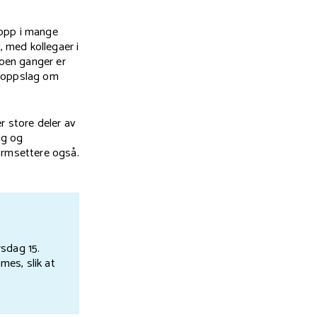
 opp i mange
 med kollegaer i
oen ganger er
ieoppslag om
er store deler av
ig og
ormsettere også.
sdag 15.
mes, slik at