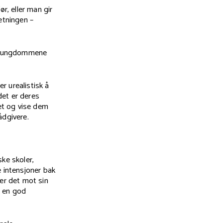
r, eller man gir
etningen –
at ungdommene
r urealistisk å
det er deres
et og vise dem
rådgivere.
ke skoler,
e intensjoner bak
rker det mot sin
e en god