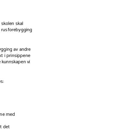
 skolen skal
d rusforebygging
ygging av andre
t i prinsippene
e kunnskapen vi
s:
erne med
t det