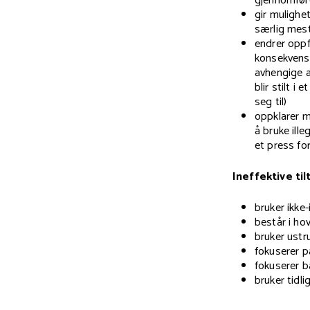
gjennomføre
gir mulighe
særlig mest
endrer oppf
konsekvense
avhengige a
blir stilt i 
seg til)
oppklarer m
å bruke ill
et press for
Ineffektive til
bruker ikke
består i ho
bruker ustr
fokuserer p
fokuserer b
bruker tidl