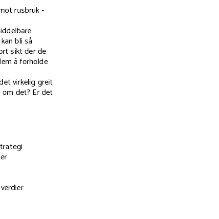
 mot rusbruk -
middelbare
kan bli så
ort sikt der de
r dem å forholde
et virkelig greit
es om det? Er det
trategi
ter
verdier