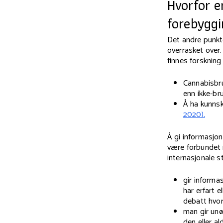
Hvorfor e
forebygg
Det andre punkte
overrasket over.
finnes forskning 
Cannabisbru
enn ikke-br
Å ha kunnsk
2020).
Å gi informasjon
være forbundet 
internasjonale s
gir informa
har erfart e
debatt hvor 
man gir unø
den eller al