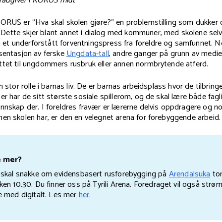
 rådgiver i KORUS midt
KORUS er “Hva skal skolen gjøre?” en problemstilling som dukker
ette skjer blant annet i dialog med kommuner, med skolene selv,
t underforstått forventningspress fra foreldre og samfunnet. N
esentasjon av ferske
Ungdata-tall
, andre ganger på grunn av med
ttet til ungdommers rusbruk eller annen normbrytende atferd.
n stor rolle i barnas liv. De er barnas arbeidsplass hvor de tilbring
er har de sitt største sosiale spillerom, og de skal lære både fagl
nnskap der. I foreldres fravær er lærerne delvis oppdragere og n
en skolen har, er den en velegnet arena for forebyggende arbeid.
e mer?
 skal snakke om evidensbasert rusforebygging på
Arendalsuka
tor
ken 10.30. Du finner oss på Tyrili Arena. Foredraget vil også strøm
e med digitalt. Les mer
her
.