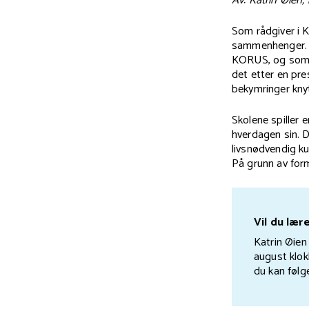
Av: Katrin Øien,
Som rådgiver i 
sammenhenger. D
KORUS, og som e
det etter en pr
bekymringer kny
Skolene spiller e
hverdagen sin. D
livsnødvendig ku
På grunn av form
Vil du lær
Katrin Øien
august klok
du kan følg