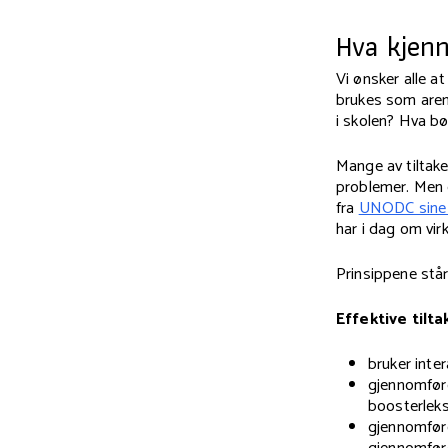
Hva kjenn
Vi ønsker alle a
brukes som aren
i skolen? Hva b
Mange av tiltake
problemer. Men
fra
UNODC sine I
har i dag om vi
Prinsippene står
Effektive tilta
bruker inter
gjennomføres
boosterleks
gjennomføre