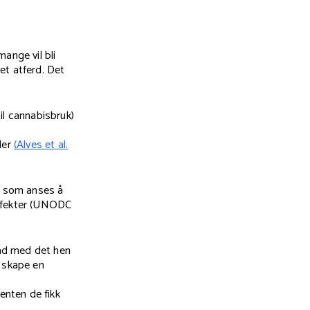
ange vil bli
et atferd. Det
il cannabisbruk)
ler
(Alves et al.
ak som anses å
effekter (UNODC
råd med det hen
n skape en
enten de fikk