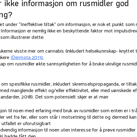
r ikke informasjon om rusmidler god
ing?
t under “Ineffektive tiltak" om informasjon, er nok et punkt som m
 Informasjon er nemlig ikke en beskyttende faktor mot impulsdrev
som illustrerer dette:
kerne visste mer om cannabis (inkludert helsekunnskap- knyttet t
ukere
(Dermota 2013).
ap om rusmidler økte sannsynligheten for å bruke ulovlige rusmid
 om spesifikke rusmidler, inkludert skremselspropaganda, er tilt
med manglende effekt og/eller effektivitet, eller med uønskede 
tandarder, 2018). Det som potensielt skjer er at man
sjon til noen med erfaring med bruk av rusmidler som enten er i t
ller vet fra før, eller som står i motsetning til dette og dermed ka
utfallet er uforutsigbart
dvendig informasjon til noen uten interesse for å prøve rusmidler 
dri hadde fått den