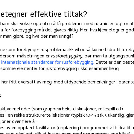
etegner effektive tiltak?
t barn skal vokse opp uten å få problemer med rusmidler, og for at
a for forebygging må det gjøres riktig. Men hva kjennetegner go
ør man gjøre, og hva bør man unngå?
ne som forebygger rusproblematikk vil også kunne bidra til foreb
 dersom målsetningen er
rusforebygging
, bør man ta utgangspunk
nternasjonale standarder for rusforebygging
. Dette er den best
rksomme elementer for rusforebygging i skolesammenheng.
 her fritt oversatt av meg, med utdypende bemerkninger i parente
k
aktive metoder (som gruppearbeid, diskusjoner, rollespill o.l.)
 i en rekke strukturerte leksjoner (typisk 10-15 stk.), ukentlig, gj
joner over flere år
s av en opplært fasilitator (opplæring i programmet vil bidra til a