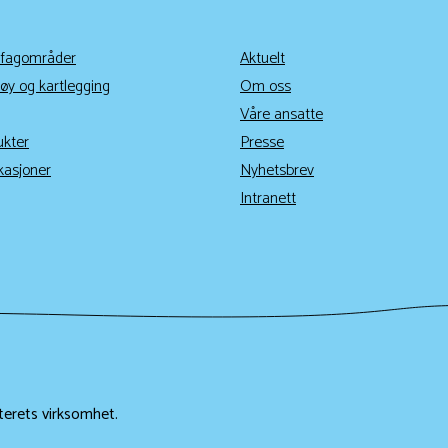
 fagområder
Aktuelt
øy og kartlegging
Om oss
Våre ansatte
ukter
Presse
kasjoner
Nyhetsbrev
Intranett
terets virksomhet.