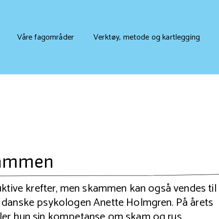
Våre fagområder
Verktøy, metode og kartlegging
kammen
uktive krefter, men skammen kan også vendes til
n danske psykologen Anette Holmgren. På årets
ler hun sin kompetanse om skam og rus.