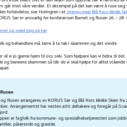
te om etisk skam. Det er den skam som oppstår når vi rammes a
m går imot våre verdier. Et eksempel på det kan være å ruse seg
en forbindelse, sier Holmgren i et
intervju med Blå Kors klinikk Sk
S Sør er ansvarlig for konferansen Barnet og Rusen 26. – 28.
mmet og meld deg på her
lk og behandlere må tørre å ta tak i skammen og det vonde.
il vi jo gjerne hjem til oss selv. Som hjelpere kan vi bidra til det. 
de og benevne skammen så blir de vi skal hjelpe for alltid stående u
vjuet.
 Rusen
 og Rusen arrangeres av KORUS Sør og Blå Kors klinikk Skien fra 2
ber. Arrangementet har nesten 400 deltakere og foregår på Sca
jord.
ppen er fagfolk fra kommune- og spesialhelsetjenesten som job
amilier, pårørende og gravide.