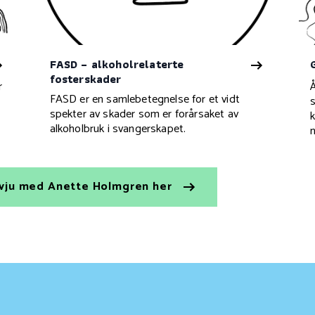
FASD – alkoholrelaterte
fosterskader
r
FASD er en samlebetegnelse for et vidt
spekter av skader som er forårsaket av
alkoholbruk i svangerskapet.
h
tervju med Anette Holmgren her