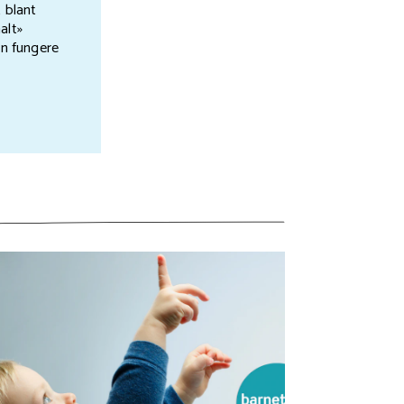
 blant
alt»
an fungere