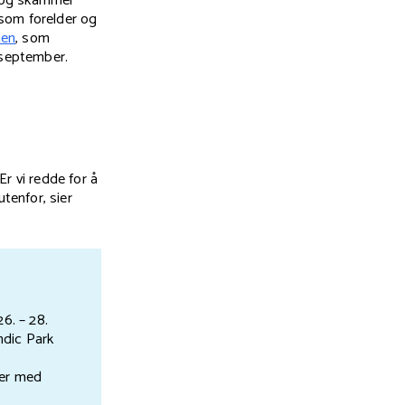
v og skammer
 som forelder og
ien
, som
 september.
Er vi redde for å
tenfor, sier
6. – 28.
ndic Park
ber med