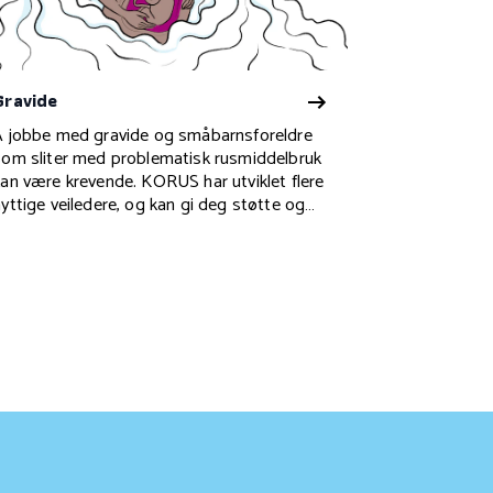
Gravide
Å jobbe med gravide og småbarnsforeldre
som sliter med problematisk rusmiddelbruk
kan være krevende. KORUS har utviklet flere
nyttige veiledere, og kan gi deg støtte og
jelp i bruk av ulike kartleggingsverktøy.