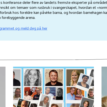
ts konferanse deler flere av landets fremste eksperter på området
innsikt om temaer som rusbruk i svangerskapet, hvordan et «norm
lforbruk hos foreldre kan påvirke barna, og hvordan barnehagen k
 forebyggende arena.
ogrammet og meld deg på her