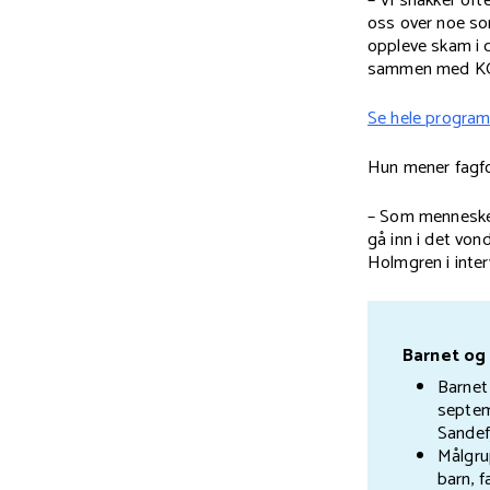
– Vi snakker of
oss over noe so
oppleve skam i d
sammen med KORU
Se hele progra
Hun mener fagfo
– Som mennesker v
gå inn i det von
Holmgren i inter
Barnet og
Barnet
septem
Sandef
Målgru
barn, f