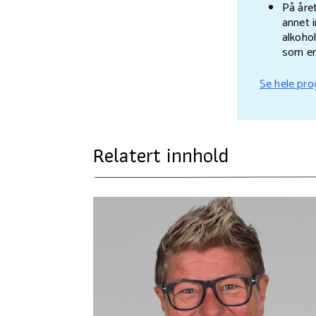
På åre
annet 
alkoho
som en
Se hele pr
Relatert innhold