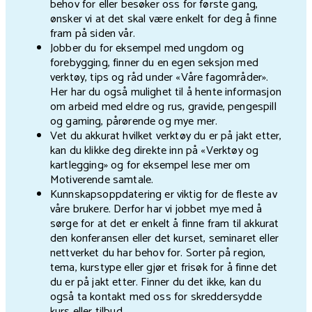
behov for eller besøker oss for første gang,
ønsker vi at det skal være enkelt for deg å finne
fram på siden vår.
Jobber du for eksempel med ungdom og
forebygging, finner du en egen seksjon med
verktøy, tips og råd under «Våre fagområder».
Her har du også mulighet til å hente informasjon
om arbeid med eldre og rus, gravide, pengespill
og gaming, pårørende og mye mer.
Vet du akkurat hvilket verktøy du er på jakt etter,
kan du klikke deg direkte inn på «Verktøy og
kartlegging» og for eksempel lese mer om
Motiverende samtale.
Kunnskapsoppdatering er viktig for de fleste av
våre brukere. Derfor har vi jobbet mye med å
sørge for at det er enkelt å finne fram til akkurat
den konferansen eller det kurset, seminaret eller
nettverket du har behov for. Sorter på region,
tema, kurstype eller gjør et frisøk for å finne det
du er på jakt etter. Finner du det ikke, kan du
også ta kontakt med oss for skreddersydde
kurs eller tilbud.