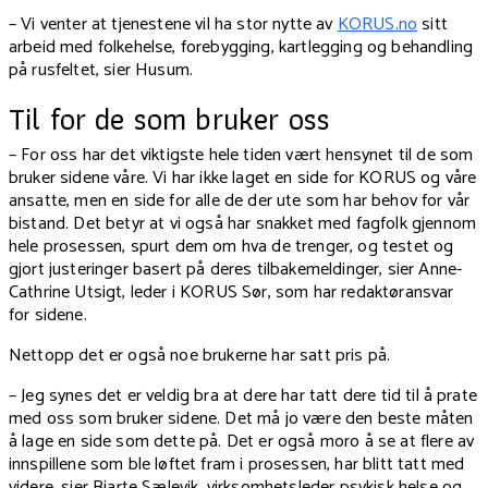
– Vi venter at tjenestene vil ha stor nytte av
KORUS.no
sitt
arbeid med folkehelse, forebygging, kartlegging og behandling
på rusfeltet, sier Husum.
Til for de som bruker oss
– For oss har det viktigste hele tiden vært hensynet til de som
bruker sidene våre. Vi har ikke laget en side for KORUS og våre
ansatte, men en side for alle de der ute som har behov for vår
bistand. Det betyr at vi også har snakket med fagfolk gjennom
hele prosessen, spurt dem om hva de trenger, og testet og
gjort justeringer basert på deres tilbakemeldinger, sier Anne-
Cathrine Utsigt, leder i KORUS Sør, som har redaktøransvar
for sidene.
Nettopp det er også noe brukerne har satt pris på.
– Jeg synes det er veldig bra at dere har tatt dere tid til å prate
med oss som bruker sidene. Det må jo være den beste måten
å lage en side som dette på. Det er også moro å se at flere av
innspillene som ble løftet fram i prosessen, har blitt tatt med
videre, sier Bjarte Sælevik, virksomhetsleder psykisk helse og