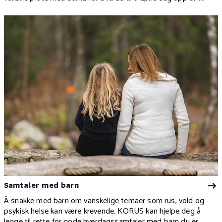
hvordan de har det?
Samtaler med barn
Å snakke med barn om vanskelige temaer som rus, vold og
psykisk helse kan være krevende. KORUS kan hjelpe deg å
legge til rette for gode hverdagssamtaler med barn du er