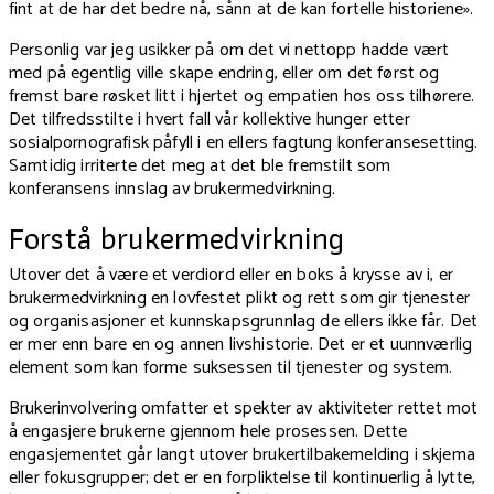
fint at de har det bedre nå, sånn at de kan fortelle historiene».
Personlig var jeg usikker på om det vi nettopp hadde vært
med på egentlig ville skape endring, eller om det først og
fremst bare røsket litt i hjertet og empatien hos oss tilhørere.
Det tilfredsstilte i hvert fall vår kollektive hunger etter
sosialpornografisk påfyll i en ellers fagtung konferansesetting.
Samtidig irriterte det meg at det ble fremstilt som
konferansens innslag av brukermedvirkning.
Forstå brukermedvirkning
Utover det å være et verdiord eller en boks å krysse av i, er
brukermedvirkning en lovfestet plikt og rett som gir tjenester
og organisasjoner et kunnskapsgrunnlag de ellers ikke får. Det
er mer enn bare en og annen livshistorie. Det er et uunnværlig
element som kan forme suksessen til tjenester og system.
Brukerinvolvering omfatter et spekter av aktiviteter rettet mot
å engasjere brukerne gjennom hele prosessen. Dette
engasjementet går langt utover brukertilbakemelding i skjema
eller fokusgrupper; det er en forpliktelse til kontinuerlig å lytte,