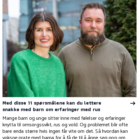
Med disse 11 spørsmålene kan du lettere
snakke med barn om erfaringer med rus
Mange barn og unge sitter inne med følelser og erfaringer
knytta til omsorgssvikt, rus og vold. Og problemet blir ofte
bare enda større hvis ingen får vite om det. Så hvordan kan
voksne prate med barna for å få de til å åpne seg opp om