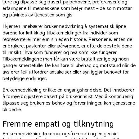
lære og tilpasse seg basert på behovene, preferansene og
erfaringene til menneskene som betyr mest – de som mottar
og påvirkes av tjenesten som gis.
I kjernen innebærer brukermedvirkning å systematisk åpne
dørene for kritikk og tilbakemeldinger fra individer som
representerer mer enn sin egen historie. Personene, enten de
er brukere, pasienter eller pårørende, er ofte de beste kildene
til innsikt i hva som fungerer og hva som ikke fungerer.
Tilbakemeldingene man får kan være brutalt ærlige og noen
ganger smertefulle. De kan føre til ubehag og motstand når de
avslører feil, utfordrer antakelser eller synliggjør behovet for
betydelige endringer.
Brukermedvirkning er ikke en engangshendelse. Det innebærer
å fornye og justere basert på brukerinnsikt. Ved å kontinuerlig
tilpasse seg brukernes behov og forventninger, kan tjenestene
bli bedre.
Fremme empati og tilknytning
Brukermedvirkning fremmer også empati og en genuin