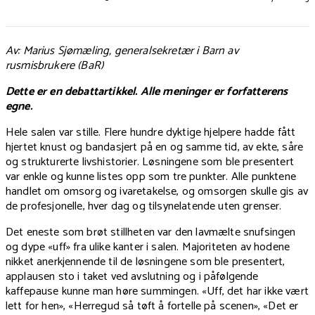
Av: Marius Sjømæling, generalsekretær i Barn av
rusmisbrukere (BaR)
Dette er en debattartikkel. Alle meninger er forfatterens
egne.
Hele salen var stille. Flere hundre dyktige hjelpere hadde fått
hjertet knust og bandasjert på en og samme tid, av ekte, såre
og strukturerte livshistorier. Løsningene som ble presentert
var enkle og kunne listes opp som tre punkter. Alle punktene
handlet om omsorg og ivaretakelse, og omsorgen skulle gis av
de profesjonelle, hver dag og tilsynelatende uten grenser.
Det eneste som brøt stillheten var den lavmælte snufsingen
og dype «uff» fra ulike kanter i salen. Majoriteten av hodene
nikket anerkjennende til de løsningene som ble presentert,
applausen sto i taket ved avslutning og i påfølgende
kaffepause kunne man høre summingen. «Uff, det har ikke vært
lett for hen», «Herregud så tøft å fortelle på scenen», «Det er