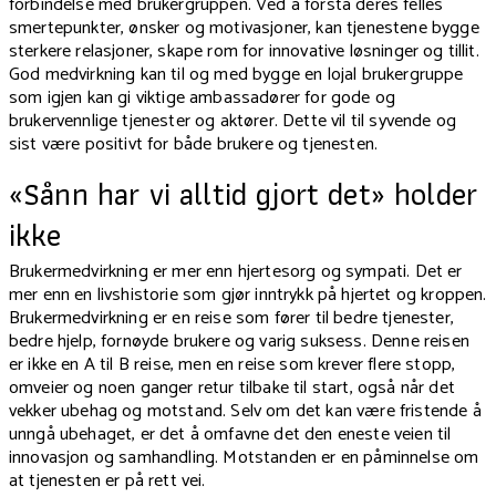
forbindelse med brukergruppen. Ved å forstå deres felles
smertepunkter, ønsker og motivasjoner, kan tjenestene bygge
sterkere relasjoner, skape rom for innovative løsninger og tillit.
God medvirkning kan til og med bygge en lojal brukergruppe
som igjen kan gi viktige ambassadører for gode og
brukervennlige tjenester og aktører. Dette vil til syvende og
sist være positivt for både brukere og tjenesten.
«Sånn har vi alltid gjort det» holder
ikke
Brukermedvirkning er mer enn hjertesorg og sympati. Det er
mer enn en livshistorie som gjør inntrykk på hjertet og kroppen.
Brukermedvirkning er en reise som fører til bedre tjenester,
bedre hjelp, fornøyde brukere og varig suksess. Denne reisen
er ikke en A til B reise, men en reise som krever flere stopp,
omveier og noen ganger retur tilbake til start, også når det
vekker ubehag og motstand. Selv om det kan være fristende å
unngå ubehaget, er det å omfavne det den eneste veien til
innovasjon og samhandling. Motstanden er en påminnelse om
at tjenesten er på rett vei.