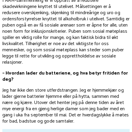
I AAH-sammenheng er vi opptatt av å redusere
skadevirkningene knyttet til utelivet. Målsettingen er å
redusere overskjenking, skjenking til mindreårige og uro og
ordensforstyrrelser knyttet til alkoholbruk i utelivet. Samtidig er
puben også en av få sosiale arenaer som er åpne for alle, uten
noen form for inklusjonskriterier. Puben som sosial møteplass
spiller en viktig rolle for mange, og kan faktisk bidra til økt
livskvalitet. Tilhørighet er noe av det viktigste for oss
mennesker, og som sosial møteplass kan steder som puber
legge til rette for utvikling og opprettholdelse av sosiale
relasjoner.
– Hvordan lader du batteriene, og hva betyr fritiden for
deg?
Jeg har ikke den store utferdstrangen. Jeg er hjemmekjær og
lader gjerne batterier hjemme eller på hytta, sammen med
nære og kjære. Utover det henter jeg på denne tiden av året
mye energi fra en gjeng herlige damer som jeg bader med en
gang i uka fra september til mai. Det er hverdagslykke å møtes
for bad, badstue og gode samtaler.