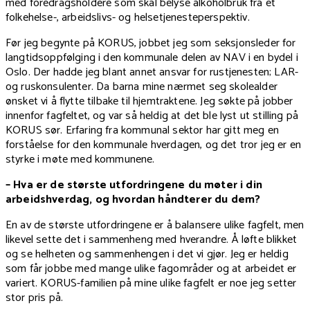
med foredragsholdere som skal belyse alkoholbruk fra et
folkehelse-, arbeidslivs- og helsetjenesteperspektiv.
Før jeg begynte på KORUS, jobbet jeg som seksjonsleder for
langtidsoppfølging i den kommunale delen av NAV i en bydel i
Oslo. Der hadde jeg blant annet ansvar for rustjenesten; LAR-
og ruskonsulenter. Da barna mine nærmet seg skolealder
ønsket vi å flytte tilbake til hjemtraktene. Jeg søkte på jobber
innenfor fagfeltet, og var så heldig at det ble lyst ut stilling på
KORUS sør. Erfaring fra kommunal sektor har gitt meg en
forståelse for den kommunale hverdagen, og det tror jeg er en
styrke i møte med kommunene.
– Hva er de største utfordringene du møter i din
arbeidshverdag, og hvordan håndterer du dem?
En av de største utfordringene er å balansere ulike fagfelt, men
likevel sette det i sammenheng med hverandre. Å løfte blikket
og se helheten og sammenhengen i det vi gjør. Jeg er heldig
som får jobbe med mange ulike fagområder og at arbeidet er
variert. KORUS-familien på mine ulike fagfelt er noe jeg setter
stor pris på.