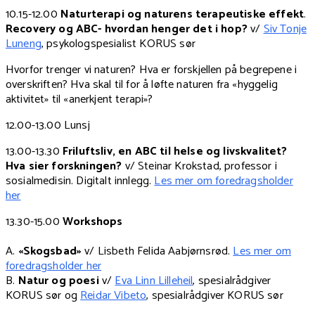
10.15-12.00
Naturterapi og naturens terapeutiske effekt
.
Recovery og ABC- hvordan henger det i hop?
v/
Siv Tonje
Luneng
, psykologspesialist KORUS sør
Hvorfor trenger vi naturen? Hva er forskjellen på begrepene i
overskriften? Hva skal til for å løfte naturen fra «hyggelig
aktivitet» til «anerkjent terapi»?
12.00-13.00 Lunsj
13.00-13.30
Friluftsliv, en ABC til helse og livskvalitet?
Hva sier forskningen?
v/ Steinar Krokstad, professor i
sosialmedisin. Digitalt innlegg.
Les mer om foredragsholder
her
13.30-15.00
Workshops
A.
«Skogsbad»
v/ Lisbeth Felida Aabjørnsrød.
Les mer om
foredragsholder her
B.
Natur og poesi
v/
Eva Linn Lilleheil
, spesialrådgiver
KORUS sør og
Reidar Vibeto
, spesialrådgiver KORUS sør