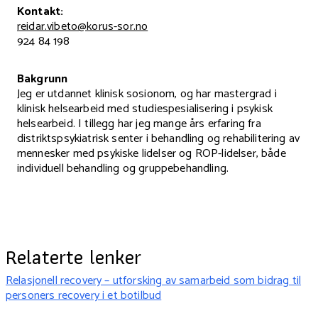
Kontakt:
reidar.vibeto@korus-sor.no
924 84 198
Bakgrunn
Jeg er utdannet klinisk sosionom, og har mastergrad i
klinisk helsearbeid med studiespesialisering i psykisk
helsearbeid. I tillegg har jeg mange års erfaring fra
distriktspsykiatrisk senter i behandling og rehabilitering av
mennesker med psykiske lidelser og ROP-lidelser, både
individuell behandling og gruppebehandling.
Relaterte lenker
Relasjonell recovery – utforsking av samarbeid som bidrag til
personers recovery i et botilbud