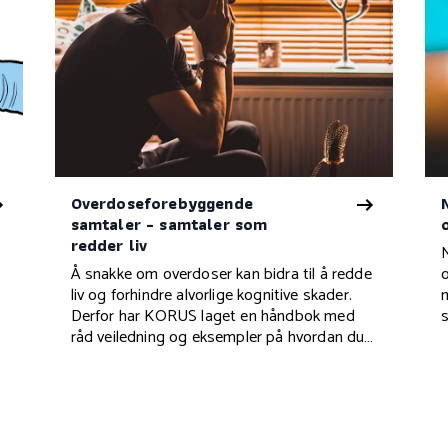
Overdoseforebyggende
samtaler - samtaler som
redder liv
Å snakke om overdoser kan bidra til å redde
liv og forhindre alvorlige kognitive skader.
r
Derfor har KORUS laget en håndbok med
råd veiledning og eksempler på hvordan du
kan gå frem i en samtale om temaet.