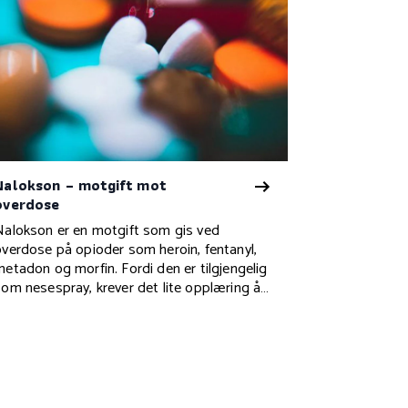
Nalokson – motgift mot
overdose
Nalokson er en motgift som gis ved
overdose på opioder som heroin, fentanyl,
metadon og morfin. Fordi den er tilgjengelig
som nesespray, krever det lite opplæring å
gi denne livreddende hjelpen.