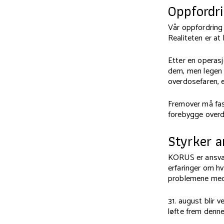
Oppfordri
Vår oppfordring 
Realiteten er at
Etter en operas
dem, men legen h
overdosefaren, 
Fremover må fas
forebygge overd
Styrker a
KORUS er ansvar
erfaringer om hv
problemene med 
31. august blir
løfte frem denne