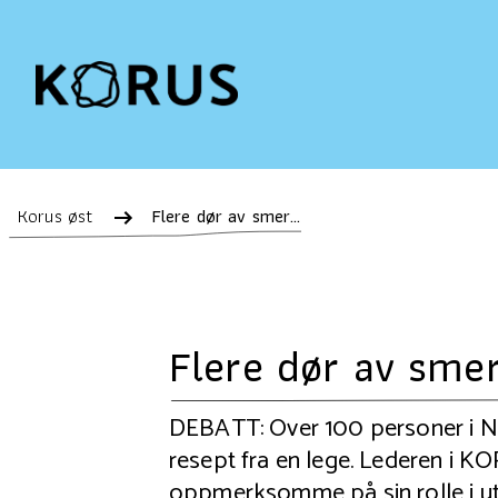
Korus øst
Flere dør av smertestillende piller, enn av heroin
Flere dør av smer
DEBATT: Over 100 personer i No
resept fra en lege. Lederen i K
oppmerksomme på sin rolle i u