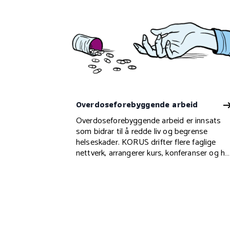
Overdoseforebyggende arbeid
Overdoseforebyggende arbeid er innsats
som bidrar til å redde liv og begrense
helseskader. KORUS drifter flere faglige
nettverk, arrangerer kurs, konferanser og ha
produsert en egen håndbok om temaet.