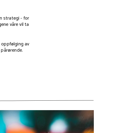
 strategi - for
ne våre vil ta
d oppfølging av
g pårørende.