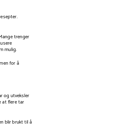
resepter.
 Mange trenger
dusere
m mulig.
men for å
r og utveksler
at flere tar
n blir brukt til å