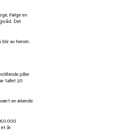
ege, ifølge en
ngsråd. Det
blir av heroin.
illende piller
r tallet 20
r vært en økende
m 60.000
et år.