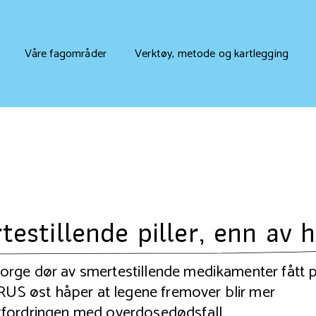
Våre fagområder
Verktøy, metode og kartlegging
testillende piller, enn av 
rge dør av smertestillende medikamenter fått 
ORUS øst håper at legene fremover blir mer
tfordringen med overdosedødsfall.