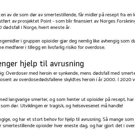
en av de som dør av smertestillende, får midler på resept fra en l
utført av prosjektet Point - som blir finansiert av Norges Forskni
0 dødsfall i Norge, hvert eneste år.
gemidler i gruppen opioider gjør deg nemlig like avhengig som du 
 medfører i tillegg en livsfarlig risiko for overdose.
nger hjelp til avrusning
ig: Overdoser med heroin er synkende, mens dødsfall med smertest
rosent av overdosedødsfallene skyldtes heroin i år 2000. I 2020 va
med langvarige smerter, og som henter ut opioider på resept, ha
som dør. Utviklingen er tragisk, og helsevesenet må handle!
gige, og har et stort behov for hjelp til avrusning. Så mange so
smertestillende opioider hver eneste dag, og har gjort det i over 