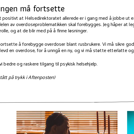
ingen må fortsette
t positivt at Helsedirektoratet allerede er i gang med å jobbe ut en
len av overdoseproblematikken skal forebygges. Jeg håper at lege
rolle, og at de blir med på å finne løsninger.
fortsette å forebygge overdoser blant rusbrukere. Vi må sikre go
evd en overdose, for å unngå en ny, og vi må støtte etterlatte o
 vi bedre og raskere tilgang til psykisk helsehjelp.
tått på trykk i Aftenposten)