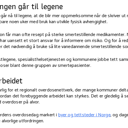
ngen går til legene
går nå til legene, at de blir mer oppmerksomme når de skriver ut 
 bare noen uker med bruk kan utvikle fysisk avhengighet.
jon får man ofte resept på sterke smertestillende medikamenter.
ar uansett et stort ansvar for å informere om risiko. Og for å re
er det nødvendig å bruke så lite vanedannende smertestillende so
tlegene, spesialisthelsetjenesten og kommunene jobbe tett sam
oser blant denne gruppen av smertepasienter.
rbeidet
lig for et regionalt overdosenettverk, der mange kommuner delta
ordan det forebyggende arbeidet kan styrkes. Det er gledelig å se 
overdoser på alvor.
 verdens overdosedag markert i
byer og tettsteder i Norge
, og dage
 alvorlige utfordringen.