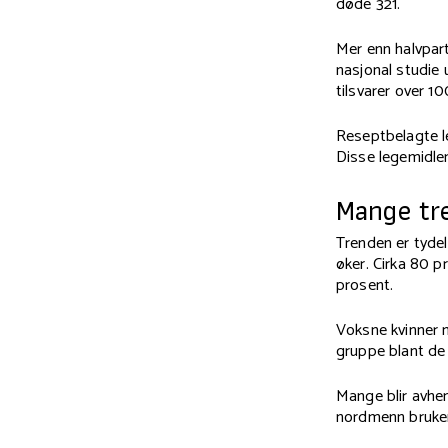
døde 321.
Mer enn halvpart
nasjonal studie 
tilsvarer over 10
Reseptbelagte le
Disse legemidlene
Mange tre
Trenden er tydel
øker. Cirka 80 p
prosent.
Voksne kvinner 
gruppe blant de 
Mange blir avhen
nordmenn bruker 