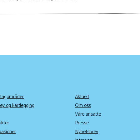
 fagområder
Aktuelt
øy og kartlegging
Om oss
Våre ansatte
ukter
Presse
kasjoner
Nyhetsbrev