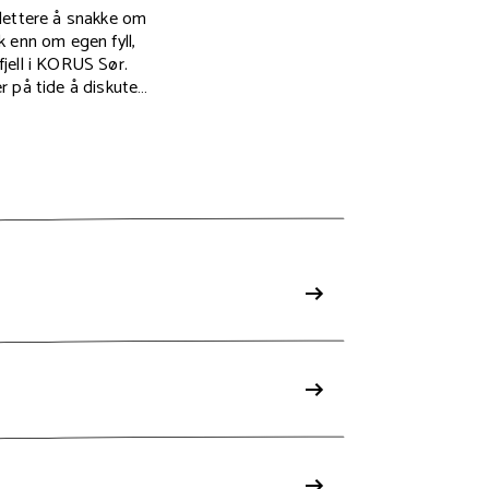
lettere å snakke om
 enn om egen fyll,
jell i KORUS Sør.
 på tide å diskutere
lkohol.