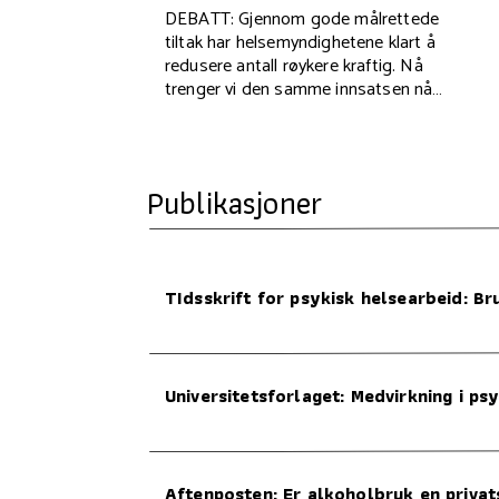
DEBATT: Gjennom gode målrettede
tiltak har helsemyndighetene klart å
redusere antall røykere kraftig. Nå
trenger vi den samme innsatsen når
det gjelder alkohol, skriver Tommy
Sjåfjell fra KORUS sør.
Publikasjoner
TIdsskrift for psykisk helsearbeid: Br
Universitetsforlaget: Medvirkning i ps
Aftenposten: Er alkoholbruk en priva