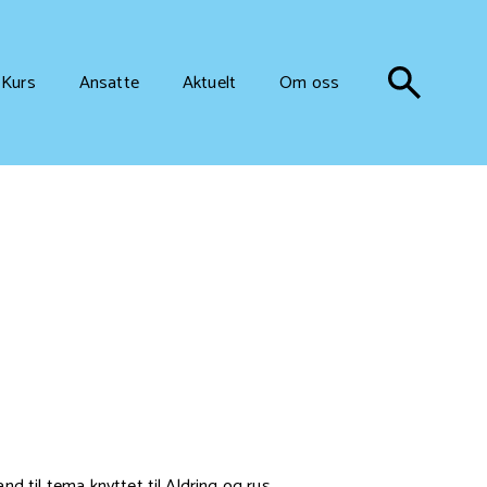
Kurs
Ansatte
Aktuelt
Om oss
d til tema knyttet til Aldring og rus,