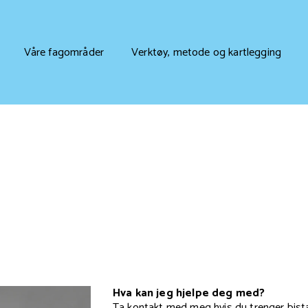
Våre fagområder
Verktøy, metode og kartlegging
Hva kan jeg hjelpe deg med?
Ta kontakt med meg hvis du trenger bistan