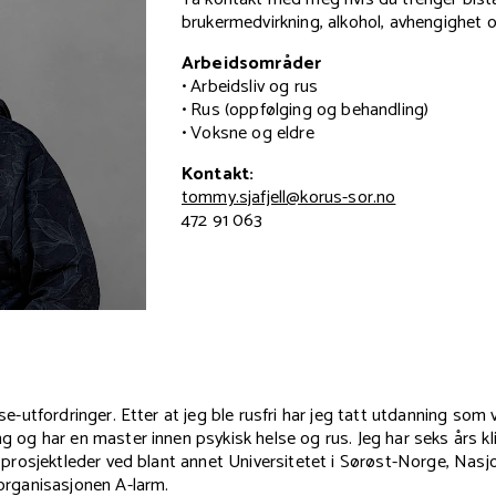
brukermedvirkning, alkohol, avhengighet o
Arbeidsområder
• Arbeidsliv og rus
• Rus (oppfølging og behandling)
• Voksne og eldre
Kontakt:
tommy.sjafjell@korus-sor.no
472 91 063
e-utfordringer. Etter at jeg ble rusfri har jeg tatt utdanning som v
og har en master innen psykisk helse og rus. Jeg har seks års kli
g prosjektleder ved blant annet Universitetet i Sørøst-Norge, Na
organisasjonen A-larm.