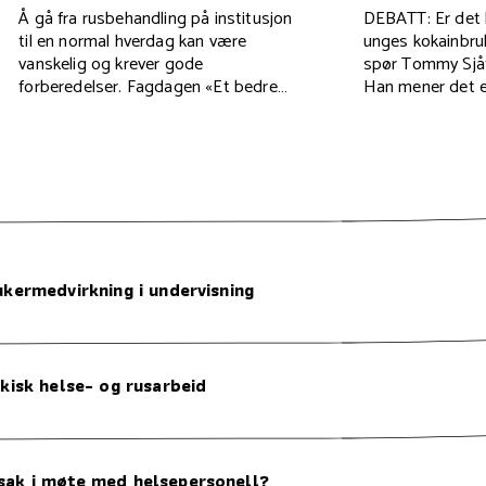
Å gå fra rusbehandling på institusjon
DEBATT: Er det 
til en normal hverdag kan være
unges kokainbruk
vanskelig og krever gode
spør Tommy Sjåf
forberedelser. Fagdagen «Et bedre
Han mener det er
liv» kan gi hjelp på veien, viser en ny
vårt forhold til a
forskningsrapport.
ukermedvirkning i undervisning
ykisk helse- og rusarbeid
tsak i møte med helsepersonell?