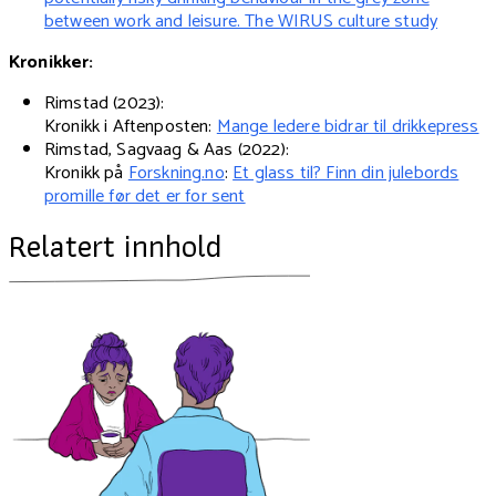
between work and leisure. The WIRUS culture study
Kronikker:
Rimstad (2023):
Kronikk i Aftenposten:
Mange ledere bidrar til drikkepress
Rimstad, Sagvaag & Aas (2022):
Kronikk på
Forskning.no
:
Et glass til? Finn din julebords
promille før det er for sent
Relatert innhold