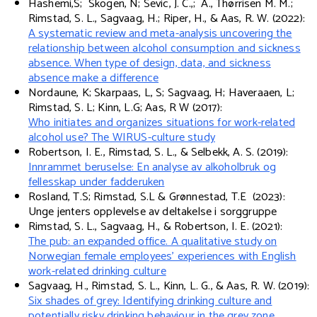
Hashemi,S; Skogen, N; Sevic, J. C.,; A., Thørrisen M. M.;
Rimstad, S. L., Sagvaag, H.; Riper, H., & Aas, R. W. (2022):
A systematic review and meta-analysis uncovering the
relationship between alcohol consumption and sickness
absence. When type of design, data, and sickness
absence make a difference
Nordaune, K; Skarpaas, L, S; Sagvaag, H; Haveraaen, L;
Rimstad, S. L; Kinn, L.G; Aas, R W (2017):
Who initiates and organizes situations for work-related
alcohol use? The WIRUS-culture study
Robertson, I. E., Rimstad, S. L., & Selbekk, A. S. (2019):
Innrammet beruselse: En analyse av alkoholbruk og
fellesskap under fadderuken
Rosland, T.S; Rimstad, S.L & Grønnestad, T.E (2023):
Unge jenters opplevelse av deltakelse i sorggruppe
Rimstad, S. L., Sagvaag, H., & Robertson, I. E. (2021):
The pub: an expanded office. A qualitative study on
Norwegian female employees’ experiences with English
work-related drinking culture
Sagvaag, H., Rimstad, S. L., Kinn, L. G., & Aas, R. W. (2019):
Six shades of grey: Identifying drinking culture and
potentially risky drinking behaviour in the grey zone