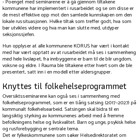
- Poenget med seminarene er å gå gjennom tiltakene
kommunene har implementert i rusarbeidet og se om disse er
de mest effektive opp mot den samlede kunnskapen om den
lokale russituasjonen. Hvilke tiltak som treffer godt, hva som
bør utvikles videre og hva man kan slutte med, utdyper
seksjonssjefen.
Hun opplyser at alle kommunene KORUS har vært i kontakt
med har vært opptatt av at rusarbeidet må ses i sammenheng
med hele livsløpet, fra innbyggerne er barn til de blir ungdom,
voksne og eldre. I Rauma ble tiltakene etter hvert som de ble
presentert, satt inn i en modell etter aldersgrupper.
Knyttes til folkehelseprogrammet
Oversiktsseminarene kan også ses i sammenheng med
folkehelseprogrammet, som er en tiårig satsing (2017–2027) på
kommunalt folkehelsearbeid. Satsingen skal bidra til en
langsiktig styrking av kommunenes arbeid med å fremme
befolkningens helse og livskvalitet. Barn og unge, psykisk helse
og rusforebygging er sentrale tema.
Det er fylkeskommunene som søker Helsedirektoratet om