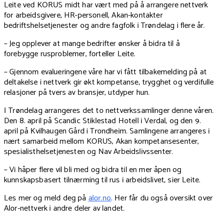
Leite ved KORUS midt har vært med på å arrangere nettverk
for arbeidsgivere, HR-personell, Akan-kontakter
bedriftshelsetjenester og andre fagfolk i Trøndelag i flere år.
–
Jeg opplever at mange bedrifter ønsker å bidra til å
forebygge rusproblemer, forteller Leite.
–
Gjennom evalueringene våre har vi fått tilbakemelding på at
deltakelse i nettverk gir økt kompetanse, trygghet og verdifulle
relasjoner på tvers av bransjer, utdyper hun.
I Trøndelag arrangeres det to nettverkssamlinger denne våren.
Den 8. april på Scandic Stiklestad Hotell i Verdal, og den 9.
april på Kvilhaugen Gård i Trondheim. Samlingene arrangeres i
nært samarbeid mellom KORUS, Akan kompetansesenter,
spesialisthelsetjenesten og Nav Arbeidslivssenter.
– Vi håper flere vil bli med og bidra til en mer åpen og
kunnskapsbasert tilnærming til rus i arbeidslivet, sier Leite.
Les mer og meld deg på
alor.no
. Her får du også oversikt over
Alor-nettverk i andre deler av landet.