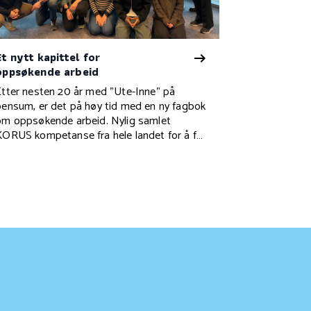
Et nytt kapittel for
oppsøkende arbeid
Etter nesten 20 år med "Ute-Inne" på
pensum, er det på høy tid med en ny fagbok
om oppsøkende arbeid. Nylig samlet
KORUS kompetanse fra hele landet for å få
nnspill.