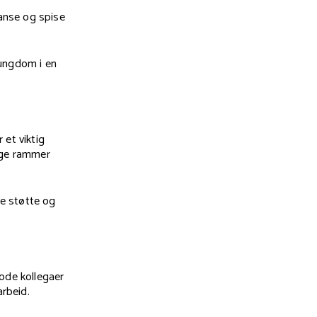
danse og spise
 ungdom i en
 et viktig
ygge rammer
e støtte og
ode kollegaer
arbeid.