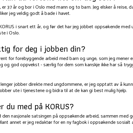
, er 37 år og bor i Oslo med mann og to barn. Jeg elsker å reise, 
iker jeg veldig godt å bade i havet.
i KORUS i snart ett år, og før det har jeg jobbet oppsøkende med
ste i Oslo.
ktig for deg i jobben din?
 brent for forebyggende arbeid med barn og unge, som jeg mener er
rygg og god oppvekst - særlig for dem som kanskje ikke har så tr
 lenger jobber direkte med ungdommene, er jeg opptatt av å kunn
obber ute i tjenestene og bidra til at de kan gi best mulig hjelp.
er du med på KORUS?
d den nasjonale satsingen på oppsøkende arbeid, sammen med g
 Blant annet er jeg redaktør for en ny fagbok i oppsøkende sosialt 