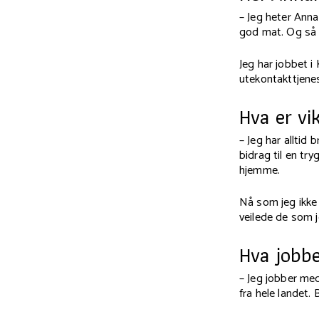
– Jeg heter Anna
god mat. Og så l
Jeg har jobbet 
utekontakttjene
Hva er vi
– Jeg har alltid
bidrag til en t
hjemme.
Nå som jeg ikke
veilede de som j
Hva jobb
– Jeg jobber me
fra hele landet.