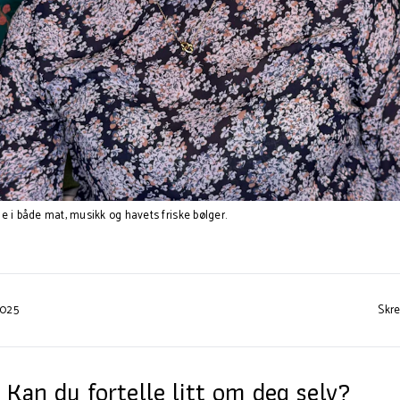
 i både mat, musikk og havets friske bølger.
2025
Skr
 Kan du fortelle litt om deg selv?