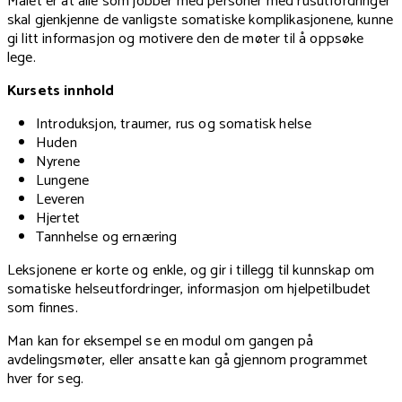
Målet er at alle som jobber med personer med rusutfordringer
skal gjenkjenne de vanligste somatiske komplikasjonene, kunne
gi litt informasjon og motivere den de møter til å oppsøke
lege.
Kursets innhold
Introduksjon, traumer, rus og somatisk helse
Huden
Nyrene
Lungene
Leveren
Hjertet
Tannhelse og ernæring
Leksjonene er korte og enkle, og gir i tillegg til kunnskap om
somatiske helseutfordringer, informasjon om hjelpetilbudet
som finnes.
Man kan for eksempel se en modul om gangen på
avdelingsmøter, eller ansatte kan gå gjennom programmet
hver for seg.