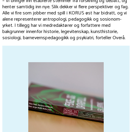
– Vi bringer inn etablerte stemmer fra forskning og debatt, og
henter samtidig inn nye. Slik dekker vi flere perspektiver og fag.
Alle vi fire som jobber med spill i KORUS øst har bidratt, og vi
alene representerer antropologi, pedagogikk og sosionom-
yrket. I tillegg har vi medredaktører og forfattere med
bakgrunner innenfor historie, legevitenskap, kunsthistorie,
sosiologi, barnevernspedagogikk og psykiatri, forteller Overå.