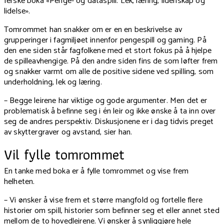
ferske boka «Penge- og dataspill. Lek, læring, lidenskap og
lidelse».
Tomrommet han snakker om er en en beskrivelse av
grupperinger i fagmiljøet innenfor pengespill og gaming. På
den ene siden står fagfolkene med et stort fokus på å hjelpe
de spilleavhengige. På den andre siden fins de som løfter frem
og snakker varmt om alle de positive sidene ved spilling, som
underholdning, lek og læring.
– Begge leirene har viktige og gode argumenter. Men det er
problematisk å befinne seg i én leir og ikke ønske å ta inn over
seg de andres perspektiv. Diskusjonene er i dag tidvis preget
av skyttergraver og avstand, sier han.
Vil fylle tomrommet
En tanke med boka er å fylle tomrommet og vise frem
helheten.
– Vi ønsker å vise frem et større mangfold og fortelle flere
historier om spill, historier som befinner seg et eller annet sted
mellom de to hovedleirene. Vi ønsker å synliggjøre hele