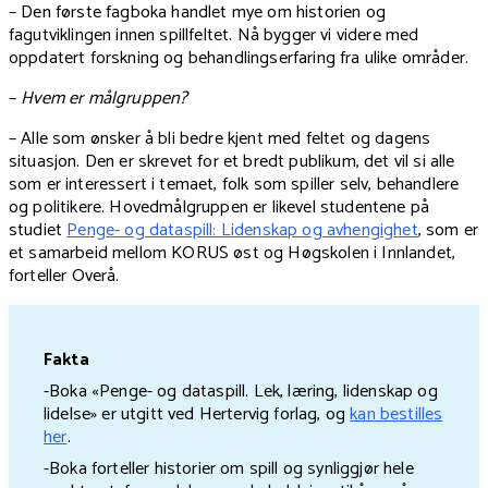
– Den første fagboka handlet mye om historien og
fagutviklingen innen spillfeltet. Nå bygger vi videre med
oppdatert forskning og behandlingserfaring fra ulike områder.
–
Hvem er målgruppen?
– Alle som ønsker å bli bedre kjent med feltet og dagens
situasjon. Den er skrevet for et bredt publikum, det vil si alle
som er interessert i temaet, folk som spiller selv, behandlere
og politikere. Hovedmålgruppen er likevel studentene på
studiet
Penge- og dataspill: Lidenskap og avhengighet
, som er
et samarbeid mellom KORUS øst og Høgskolen i Innlandet,
forteller Overå.
Fakta
-Boka «Penge- og dataspill. Lek, læring, lidenskap og
lidelse» er utgitt ved Hertervig forlag, og
kan bestilles
her
.
-Boka forteller historier om spill og synliggjør hele