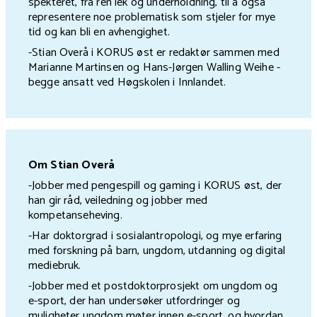
spekteret, fra ren lek og underholdning, til å også
representere noe problematisk som stjeler for mye
tid og kan bli en avhengighet.
-Stian Overå i KORUS øst er redaktør sammen med
Marianne Martinsen og Hans-Jørgen Walling Weihe -
begge ansatt ved Høgskolen i Innlandet.
Om Stian Overå
-Jobber med pengespill og gaming i KORUS øst, der
han gir råd, veiledning og jobber med
kompetanseheving.
-Har doktorgrad i sosialantropologi, og mye erfaring
med forskning på barn, ungdom, utdanning og digital
mediebruk.
-Jobber med et postdoktorprosjekt om ungdom og
e-sport, der han undersøker utfordringer og
muligheter ungdom møter innen e-sport, og hvordan