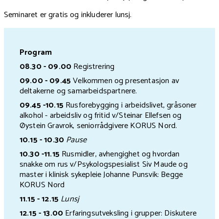
Seminaret er gratis og inkluderer lunsj.
Program
08.30 - 09.00
Registrering
09.00 - 09.45
Velkommen og presentasjon av
deltakerne og samarbeidspartnere.
09.45 -10.15
Rusforebygging i arbeidslivet, gråsoner
alkohol - arbeidsliv og fritid v/Steinar Ellefsen og
Øystein Gravrok, seniorrådgivere KORUS Nord.
10.15 - 10.30
Pause
10.30 -11.15
Rusmidler, avhengighet og hvordan
snakke om rus
v/Psykologspesialist Siv Maude og
master i klinisk sykepleie Johanne Punsvik: Begge
KORUS Nord
11.15 - 12.15
Lunsj
12.15 - 13.00
Erfaringsutveksling i grupper: Diskutere