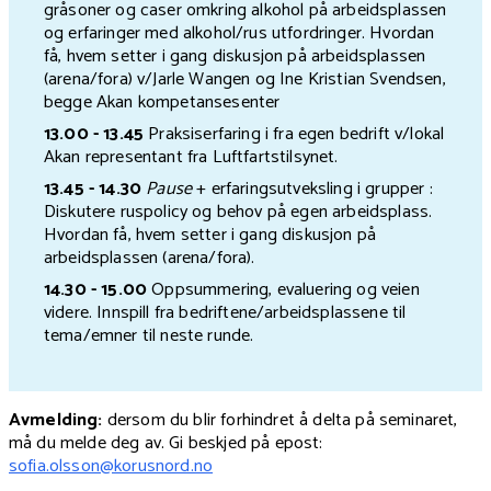
gråsoner og caser omkring alkohol på arbeidsplassen
og erfaringer med alkohol/rus utfordringer. Hvordan
få, hvem setter i gang diskusjon på arbeidsplassen
(arena/fora) v/Jarle Wangen og Ine Kristian Svendsen,
begge Akan kompetansesenter
13.00 - 13.45
Praksiserfaring i fra egen bedrift v/lokal
Akan representant fra Luftfartstilsynet.
13.45 - 14.30
Pause
+ erfaringsutveksling i grupper :
Diskutere ruspolicy og behov på egen arbeidsplass.
Hvordan få, hvem setter i gang diskusjon på
arbeidsplassen (arena/fora).
14.30 - 15.00
Oppsummering, evaluering og veien
videre. Innspill fra bedriftene/arbeidsplassene til
tema/emner til neste runde.
Avmelding:
dersom du blir forhindret å delta på seminaret,
må du melde deg av. Gi beskjed på epost:
sofia.olsson@korusnord.no