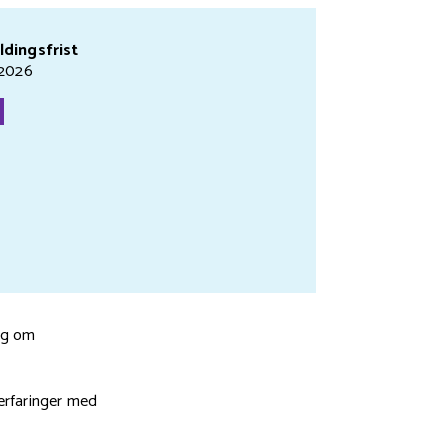
dingsfrist
.2026
ng om
erfaringer med