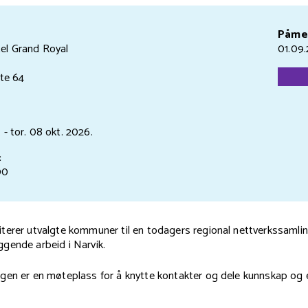
Påmel
el Grand Royal
01.09
te 64
.
- tor. 08 okt.
2026.
:
00
terer utvalgte kommuner til en todagers regional nettverkssamli
gende arbeid i Narvik.
gen er en møteplass for å knytte kontakter og dele kunnskap og 