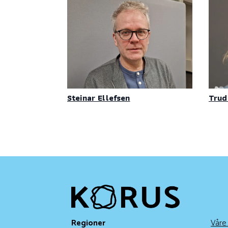
Steinar Ellefsen
Trud
Regioner
Våre