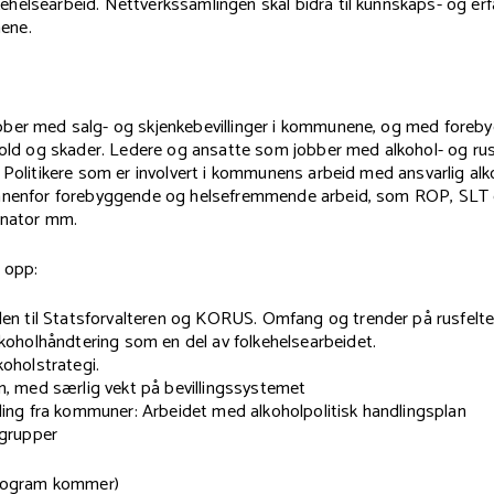
helsearbeid. Nettverkssamlingen skal bidra til kunnskaps- og erf
ene.
ber med salg- og skjenkebevillinger i kommunene, og med foreby
 vold og skader. Ledere og ansatte som jobber med alkohol- og ru
 Politikere som er involvert i kommunens arbeid med ansvarlig alko
innenfor forebyggende og helsefremmende arbeid, som ROP, SLT
inator mm.
a opp:
len til Statsforvalteren og KORUS. Omfang og trender på rusfelte
lkoholhåndtering som en del av folkehelsearbeidet.
koholstrategi.
n, med særlig vekt på bevillingssystemet
ling fra kommuner: Arbeidet med alkoholpolitisk handlingsplan
 grupper
program kommer)