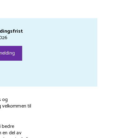
dingsfrist
2026
elding
s og
g velkommen til
i bedre
 en del av