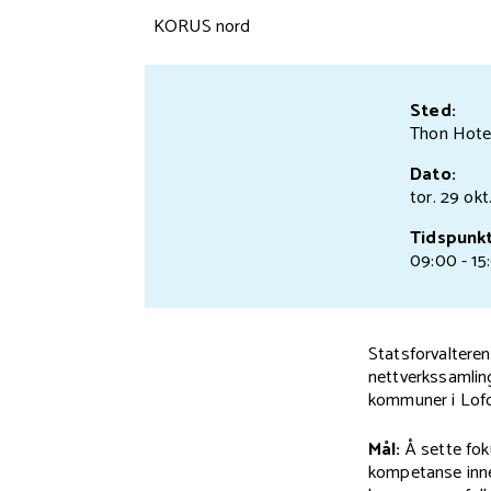
KORUS nord
Sted:
Thon Hotel
Dato:
tor. 29 okt
Tidspunkt
09:00 - 15
Statsforvaltere
nettverkssamling
kommuner i Lofo
Mål:
Å sette fo
kompetanse innen