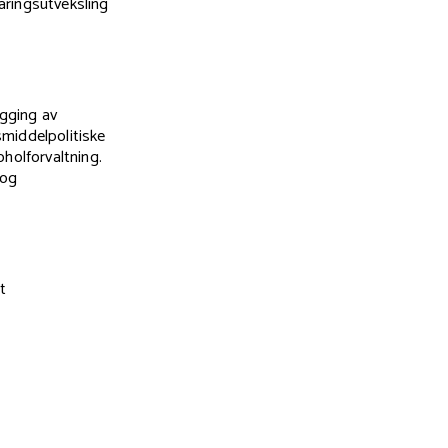
aringsutveksling
gging av
smiddelpolitiske
holforvaltning.
 og
t