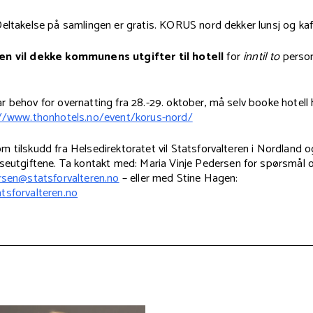
eltakelse på samlingen er gratis. KORUS nord dekker lunsj og kaf
en vil dekke kommunens utgifter til hotell
for
inntil to
person
 behov for overnatting fra 28.-29. oktober, må selv booke hotell
//www.thonhotels.no/event/korus-nord/
 tilskudd fra Helsedirektoratet vil Statsforvalteren i Nordland 
iseutgiftene. Ta kontakt med: Maria Vinje Pedersen for spørsmål 
ersen@statsforvalteren.no
– eller med Stine Hagen:
tsforvalteren.no