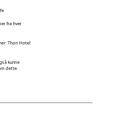
fe.
er fra hver
 her: Thon Hotel
også kunne
om dette: