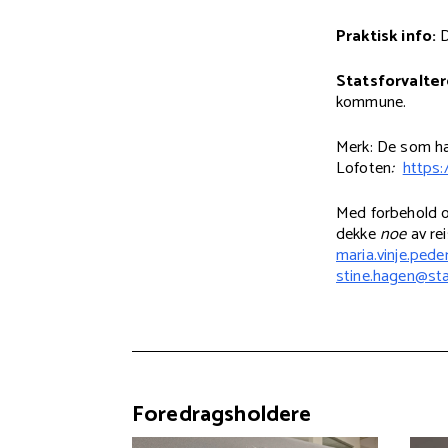
Praktisk info:
D
Statsforvalter
kommune.
Merk: De som har
Lofoten
:
https:
Med forbehold om
dekke
noe
av re
maria.vinje.ped
stine.hagen@sta
Foredragsholdere