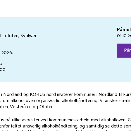
Påmel
 Lofoten, Svolvær
01.10.
Påm
.
2026.
:
:00
n i Nordland og KORUS nord inviterer kommuner i Nordland til kur
 om alkoholloven og ansvarlig alkoholhåndtering. Vi ønsker særli
ten, Vesterålen og Ofoten.
kus på ulike aspekter ved kommunenes arbeid med alkoholloven. G
for feltet ansvarlig alkoholhåndtering, og samtidig se dette som