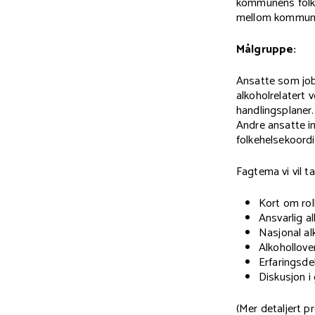
kommunens folke
mellom kommun
Målgruppe:
Ansatte som job
alkoholrelatert
handlingsplaner.
Andre ansatte 
folkehelsekoord
Fagtema vi vil t
Kort om rol
Ansvarlig a
Nasjonal al
Alkohollove
Erfaringsde
Diskusjon i
(Mer detaljert 