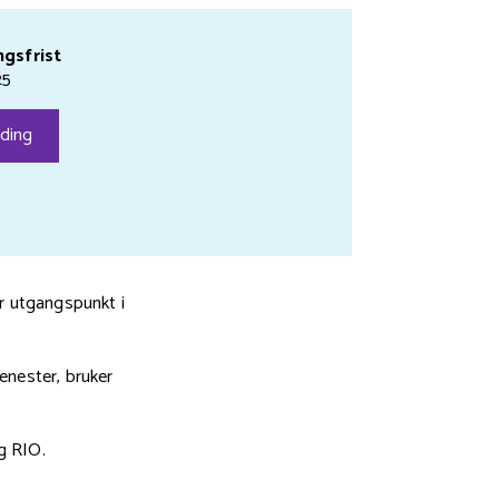
gsfrist
25
ding
r utgangspunkt i
enester, bruker
g RIO.