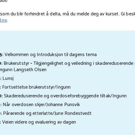
tis!
som du blir forhindret å delta, må du melde deg av kurset. Gi bes
.no
5:
Velkommen og Introduksjon til dagens tema
0:
Brukerutstyr
-
Tilgjengelighet og veiledning i skadereduserende
Ingunn Langseth Olsen
:
Lunsj
:
Fortsettelse brukerutstyr/Ingunn
0:
Skadereduserende og overdoseforebyggende tiltak/Ingunn
:
Når overdosen skjer/Johanne Punsvik
:
Pårørende og etterlatte/June Rondestvedt
:
Veien videre og evaluering av dagen