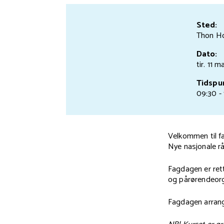
Sted:
Thon Ho
Dato:
tir. 11 
Tidspu
09:30 - 
Velkommen til f
Nye nasjonale r
Fagdagen er rett
og pårørendeorg
Fagdagen arran