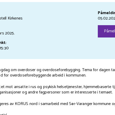
Påmeldin
tell Kirkenes
05.02.20
Påmel
mars
2025.
nkt:
15:30
agdag om overdoser og overdoseforebygging. Tema for dagen ta
åd for overdoseforebyggende arbeid i kommunen.
et mot ansatte i rus og psykisk helsetjenester, hjemmebaserte tj
anisasjoner og andre fagpersoner som er interesserte i temaet.
geres av KORUS nord i samarbeid med Sør-Varanger kommune o