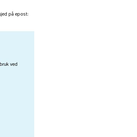
kjed på epost:
 bruk ved