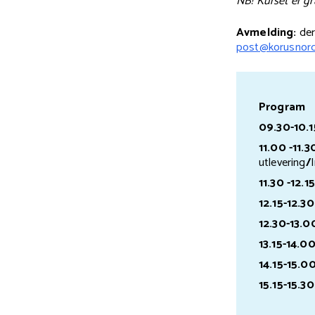
NB! Kurset er gra
Avmelding:
der
post@korusnord
Program
09.30-10.1
11.00 -11.3
utlevering
/
11.30 -12.15
12.15-12.30
12.30-13.0
13.15-14.00
14.15-15.00
15.15-15.30