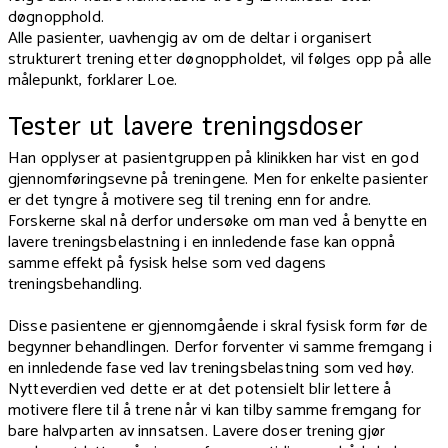
døgnopphold.
Alle pasienter, uavhengig av om de deltar i organisert
strukturert trening etter døgnoppholdet, vil følges opp på alle
målepunkt, forklarer Loe.
Tester ut lavere treningsdoser
Han opplyser at pasientgruppen på klinikken har vist en god
gjennomføringsevne på treningene. Men for enkelte pasienter
er det tyngre å motivere seg til trening enn for andre.
Forskerne skal nå derfor undersøke om man ved å benytte en
lavere treningsbelastning i en innledende fase kan oppnå
samme effekt på fysisk helse som ved dagens
treningsbehandling.
Disse pasientene er gjennomgående i skral fysisk form før de
begynner behandlingen. Derfor forventer vi samme fremgang i
en innledende fase ved lav treningsbelastning som ved høy.
Nytteverdien ved dette er at det potensielt blir lettere å
motivere flere til å trene når vi kan tilby samme fremgang for
bare halvparten av innsatsen. Lavere doser trening gjør