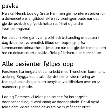
psyke
Nå skal Henrik Loe og Grete Flemmen gjennomføre studier for
å dokumentere langtidseffekten av treningen, både når det
gjelder psykisk og fysisk helse, rusfrihet og andre
livsmestringsmål.
For de som ikke går over i poliklinisk behandling er det per i
dag ikke noe systematisk tilbud om oppfølging fra
kommunene/primærhelsetjenesten når det gjelder trening som
har en dokumentert positiv effekt på helsen, sier Henrik Loe.
Alle pasienter følges opp
Forskerne har inngått et samarbeid med Trondheim kommune,
avdeling Brygga (rustiltak), der det blir en videreføring av
treningsbehandlingen som benyttes ved klinikken over en 12
måneders periode.
Loe og Flemmen vil følge pasientene fra innleggelse i
døgnbehandling, til avslutning av døgnopphold. De vil også
følge dem videre henholdsvis tre og 12 måneder etter