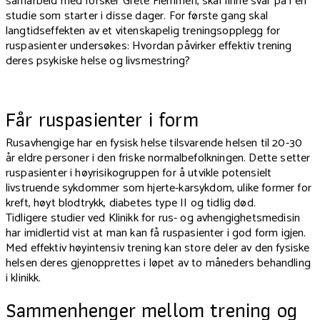
samarbeid med forsker Grete Flemmen, skal finne svar på i en
studie som starter i disse dager. For første gang skal
langtidseffekten av et vitenskapelig treningsopplegg for
ruspasienter undersøkes: Hvordan påvirker effektiv trening
deres psykiske helse og livsmestring?
Får ruspasienter i form
Rusavhengige har en fysisk helse tilsvarende helsen til 20-30
år eldre personer i den friske normalbefolkningen. Dette setter
ruspasienter i høyrisikogruppen for å utvikle potensielt
livstruende sykdommer som hjerte-karsykdom, ulike former for
kreft, høyt blodtrykk, diabetes type II og tidlig død.
Tidligere studier ved Klinikk for rus- og avhengighetsmedisin
har imidlertid vist at man kan få ruspasienter i god form igjen.
Med effektiv høyintensiv trening kan store deler av den fysiske
helsen deres gjenopprettes i løpet av to måneders behandling
i klinikk.
Sammenhenger mellom trening og