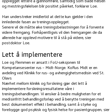
opplegget lettere å gjennomføre, samtidig som både helsen
og mestringsfølelsen blir positivt påvirket, forklarer Loe.
Han understreker imidlertid at dette kun gjelder i den
innledende fasen av treningsopplegget.
Senere vil de måtte øke treningsbelastningen for å forvente
videre fremgang. Forhåpentligvis vil den fremgangen de da
allerede har opplevd motivere til å stå på videre, sier
postdoktor Loe.
Lett å implementere
Loe og Flemmen er ansatt i FoU-seksjonen til
Kompetansesenter rus – Midt-Norge. KoRus Midt er en
avdeling ved Klinikk for rus- og avhengighetsmedisin ved St.
Olavs
Nærhet mellom klinikk og forskning gjør det lett å
implementere forskningsresultatene våre i
treningsbehandlingen. Vi ønsker å bedre muligheten for et
medisinfritt behandlingsforløp ved å benytte treningen med
best dokumentert effekt i behandling, samt å styrke og
forebygge god psykisk og fysisk helse for pasientgruppen, sier