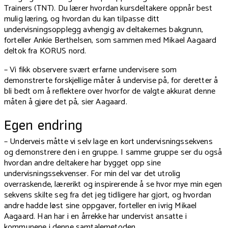
Trainers (TNT). Du lærer hvordan kursdeltakere oppnår best
mulig læring, og hvordan du kan tilpasse ditt
undervisningsopplegg avhengig av deltakernes bakgrunn,
forteller Ankie Berthelsen, som sammen med Mikael Aagaard
deltok fra KORUS nord.
– Vi fikk observere svært erfarne undervisere som
demonstrerte forskjellige måter å undervise på, for deretter å
bli bedt om å reflektere over hvorfor de valgte akkurat denne
måten å gjøre det på, sier Aagaard.
Egen endring
– Underveis måtte vi selv lage en kort undervisningssekvens
og demonstrere den i en gruppe. I samme gruppe ser du også
hvordan andre deltakere har bygget opp sine
undervisningssekvenser. For min del var det utrolig
overraskende, lærerikt og inspirerende å se hvor mye min egen
sekvens skilte seg fra det jeg tidligere har gjort, og hvordan
andre hadde løst sine oppgaver, forteller en ivrig Mikael
Aagaard. Han har i en årrekke har undervist ansatte i
kommunene i denne samtalemetoden.