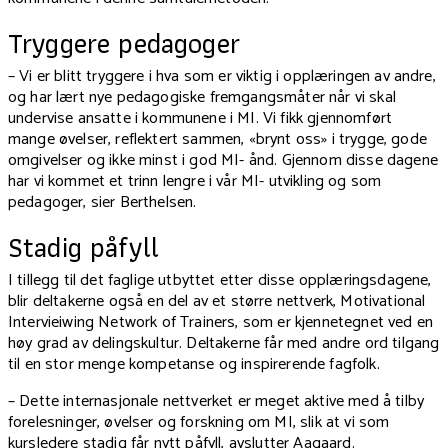
Tryggere pedagoger
– Vi er blitt tryggere i hva som er viktig i opplæringen av andre,
og har lært nye pedagogiske fremgangsmåter når vi skal
undervise ansatte i kommunene i MI. Vi fikk gjennomført
mange øvelser, reflektert sammen, «brynt oss» i trygge, gode
omgivelser og ikke minst i god MI- ånd. Gjennom disse dagene
har vi kommet et trinn lengre i vår MI- utvikling og som
pedagoger, sier Berthelsen.
Stadig påfyll
I tillegg til det faglige utbyttet etter disse opplæringsdagene,
blir deltakerne også en del av et større nettverk, Motivational
Intervieiwing Network of Trainers, som er kjennetegnet ved en
høy grad av delingskultur. Deltakerne får med andre ord tilgang
til en stor menge kompetanse og inspirerende fagfolk.
– Dette internasjonale nettverket er meget aktive med å tilby
forelesninger, øvelser og forskning om MI, slik at vi som
kursledere stadig får nytt påfyll, avslutter Aagaard.