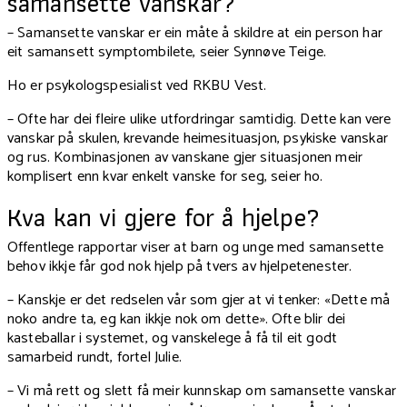
samansette vanskar?
– Samansette vanskar er ein måte å skildre at ein person har
eit samansett symptombilete, seier Synnøve Teige.
Ho er psykologspesialist ved RKBU Vest.
– Ofte har dei fleire ulike utfordringar samtidig. Dette kan vere
vanskar på skulen, krevande heimesituasjon, psykiske vanskar
og rus. Kombinasjonen av vanskane gjer situasjonen meir
komplisert enn kvar enkelt vanske for seg, seier ho.
Kva kan vi gjere for å hjelpe?
Offentlege rapportar viser at barn og unge med samansette
behov ikkje får god nok hjelp på tvers av hjelpetenester.
– Kanskje er det redselen vår som gjer at vi tenker: «Dette må
noko andre ta, eg kan ikkje nok om dette». Ofte blir dei
kasteballar i systemet, og vanskelege å få til eit godt
samarbeid rundt, fortel Julie.
– Vi må rett og slett få meir kunnskap om samansette vanskar