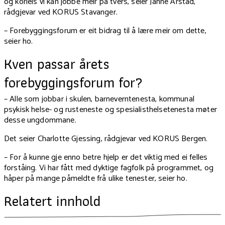
og korleis vi kan jobbe meir på tvers, seier Janne Årstad,
rådgjevar ved KORUS Stavanger.
– Forebyggingsforum er eit bidrag til å lære meir om dette,
seier ho.
Kven passar årets
forebyggingsforum for?
– Alle som jobbar i skulen, barneverntenesta, kommunal
psykisk helse- og rusteneste og spesialisthelsetenesta møter
desse ungdommane.
Det seier Charlotte Gjessing, rådgjevar ved KORUS Bergen.
– For å kunne gje enno betre hjelp er det viktig med ei felles
forståing. Vi har fått med dyktige fagfolk på programmet, og
håper på mange påmeldte frå ulike tenester, seier ho.
Relatert innhold