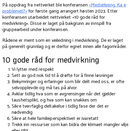
På oppdrag fra nettverket ble konferansen
«Medvirkning. Ka e
problemet?»
for første gang arrangert høsten 2023. Etter
konferansen utarbeidet nettverket «10 gode råd for
medvirkning». Disse er laget på bakgrunn av innspill fra
gruppearbeid under konferansen.
Rådene er ment som en veiledning i medvirkning. De er laget
på generelt grunnlag og er derfor egnet innen alle fagområder.
10 gode råd for medvirkning
Vi lytter med respekt
Sett av god nok tid til å drøfte for å finne løsninger
Bekymringer og erfaringer som blir delt med oss, er ofte
selvopplevde og må tas på alvor
Avklar tidlig hva som er avgrensinger når det gjelder
taushetsplikt, og hva som kan snakkes om
Sikre tverrfaglig deltakelse i tidlig fase der det er
nødvendig
Sikre at hele familieperspektivet er ivaretatt
Trekk inn ressurser som kan bidra der klimaet mangler vilje
eller tillit