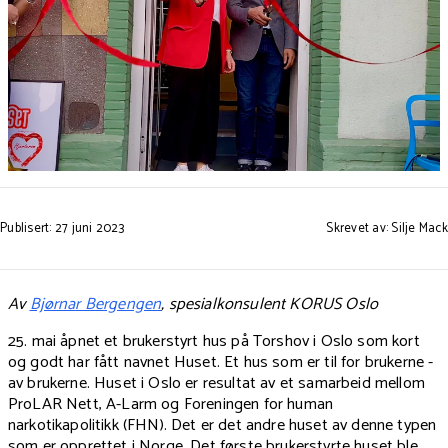
Publisert: 27 juni 2023
Skrevet av: Silje Mack
Av
Bjørnar Bergengen
, spesialkonsulent KORUS Oslo
25. mai åpnet et brukerstyrt hus på Torshov i Oslo som kort
og godt har fått navnet Huset. Et hus som er til for brukerne -
av brukerne. Huset i Oslo er resultat av et samarbeid mellom
ProLAR Nett, A-Larm og Foreningen for human
narkotikapolitikk (FHN). Det er det andre huset av denne typen
som er opprettet i Norge. Det første brukerstyrte huset ble