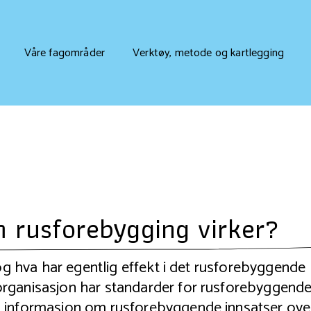
Våre fagområder
Verktøy, metode og kartlegging
m rusforebygging virker?
 og hva har egentlig effekt i det rusforebyggende
rganisasjon har standarder for rusforebyggend
n informasjon om rusforebyggende innsatser ove