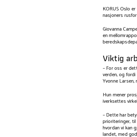
KORUS Oslo er s
nasjoners rusfor
Giovanna Campel
en mellomrappor
beredskapsdepar
Viktig ar
– For oss er det
verden, og fordi
Yvonne Larsen, 
Hun mener prosje
iverksettes virke
– Dette har bety
prioriteringer, 
hvordan vi kan g
landet, med god 