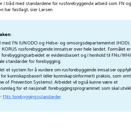
r i tråd med standardene for rusforebyggende arbeid som FN o
n har fastlagt, sier Larsen.
aken:
d med FN (UNODC) og Helse- og omsorgsdepartementet (HOD),
KORUS rusforebyggende innsatser over hele landet. Formålet er 
d forebyggingsarbeidet er evidensbasert og i henhold til FNs/W
ale standarder for forebygging.
klet et system for å vurdere om rusforebyggende innsatser oppfyll
for kunnskapsbasert (eller kunnskapsinformert) praksis, som om
w of Prevention Systems). Arbeidet vil også kunne være et
runnlag for et nasjonalt forebyggingsprogrammet som skal utvik
r:
FNs forebyggingsstandarder