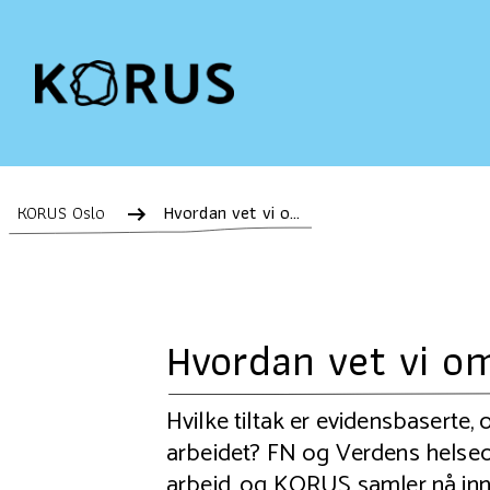
KORUS Oslo
Hvordan vet vi om rusforebygging virker?
Hvordan vet vi o
Hvilke tiltak er evidensbaserte,
arbeidet? FN og Verdens helseo
arbeid, og KORUS samler nå in