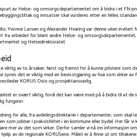
purt av Helse- og omsorgsdepartementet om å bidra i et FN-pros
ebyggingstiltak og innsatser skal vurderes etter en felles standar
lo, Yvonne Larsen og Alexander Hvaring var denne uken invitert f
t fra arbeidet for blant andre Helse- og omsorgsdepartementet, 
tmentet og Helsedirektoratet.
beid
te viktig av to årsaker; først og fremst for å kunne pilotere som de
 vi synes det er viktig med en bevisstgjøring av hva som virker av 
nestleder KORUS Oslo og prosjektansvarlig.
ktet er svært viktig, fordi det kan være med på å bidra til at d
lig fungerer.
dning for alle, fra avdelingsdirektører i departementer, som skal l
til en som jobber i praksisfeltet i en kommune eller bydel. Her får 
jøre mer av det som virker. Derfor samler vi nå inn informasjon om t
hjelp av de regionale KORUSene. Målet er å finne ut om tiltakene