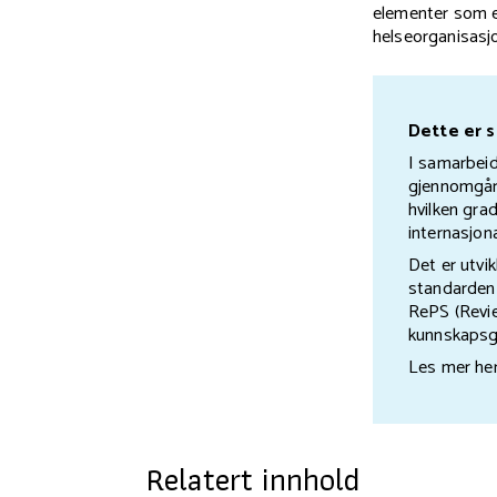
elementer som e
helseorganisasjo
Dette er s
I samarbei
gjennomgår 
hvilken gra
internasjon
Det er utvi
standarden 
RePS (Revie
kunnskapsg
Les mer he
Relatert innhold