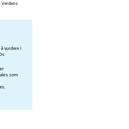
g Verdens
å vurdere i
HOs
er
tales som
les.