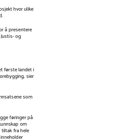
jekt hvor ulike
d.
or å presentere
Justis- og
t første landet i
forebygging, sier
e innsatsene som
egge føringer på
vi kunnskap om
iltak fra hele
 inneholder