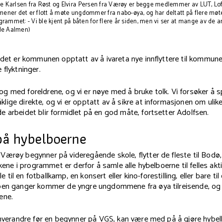
 Karlsen fra Røst og Elvira Persen fra Værøy er begge medlemmer av LUT, Lo
ener det er flott å møte ungdommer fra nabo-øya, og har deltatt på flere mø
grammet: - Vi ble kjent på båten for flere år siden, men vi ser at mange av de a
ude Aalmen)
idet er kommunen opptatt av å ivareta nye innflyttere til kommun
 flyktninger.
alog med foreldrene, og vi er nøye med å bruke tolk. Vi forsøker å s
ige direkte, og vi er opptatt av å sikre at informasjonen om ulike
 arbeidet blir formidlet på en god måte, fortsetter Adolfsen.
på hybelboerne
ærøy begynner på videregående skole, flytter de fleste til Bodø,
akene i programmet er derfor å samle alle hybelboerne til felles akti
lle til en fotballkamp, en konsert eller kino-forestilling, eller bare til 
oen ganger kommer de yngre ungdommene fra øya tilreisende, og 
ene.
hverandre før en begynner på VGS, kan være med på å gjøre hybelli