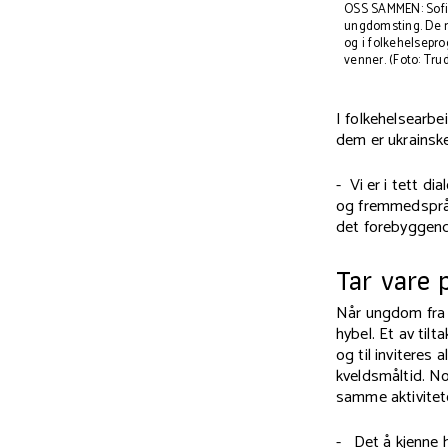
OSS SAMMEN: Sofie
ungdomsting. De m
og i folkehelsepro
venner. (Foto: Tr
I folkehelsearbe
dem er
ukrainske
-
Vi er i tett di
og fremmedspråkl
det forebyggende
Tar vare 
Når ungdom fra V
hybel. Et av tilt
og til inviteres a
kveldsmåltid. N
samme aktivitet
-
Det å kjenne 