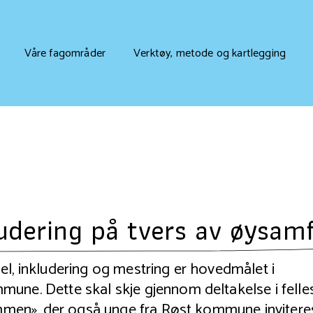
Våre fagområder
Verktøy, metode og kartlegging
udering på tvers av øysam
el, inkludering og mestring er hovedmålet i
une. Dette skal skje gjennom deltakelse i felle
sammen», der også unge fra Røst kommune invitere