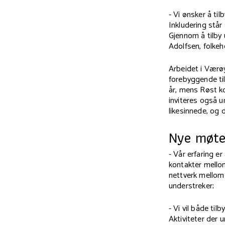
-
Vi ønsker å til
Inkludering står
Gjennom å tilby u
Adolfsen, folke
Arbeidet i Værøy
forebyggende til
år, mens Røst ko
inviteres også
likesinnede, og 
Nye møte
-
Vår erfaring er
kontakter mello
nettverk mellom 
understreker;
- Vi vil både til
Aktiviteter der 