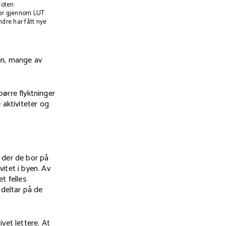
foten
ter gjennom LUT
ndre har fått nye
en, mange av
pørre flyktninger
 aktiviteter og
 der de bor på
vitet i byen. Av
et felles
deltar på de
vet lettere. At