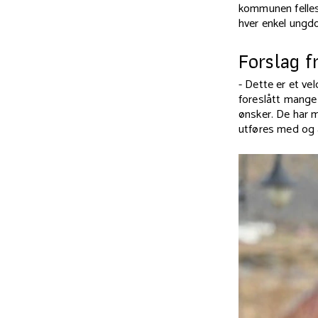
kommunen felles 
hver enkel ungdo
Forslag f
-
Dette er et vel
foreslått mange 
ønsker. De har 
utføres med og 