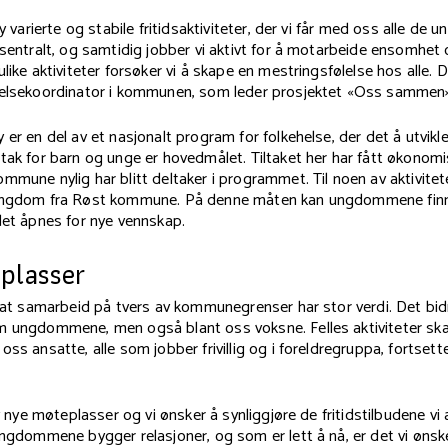
by varierte og stabile fritidsaktiviteter, der vi får med oss alle de
 sentralt, og samtidig jobber vi aktivt for å motarbeide ensomhet
like aktiviteter forsøker vi å skape en mestringsfølelse hos alle. De
helsekoordinator i kommunen, som leder prosjektet «Oss sammen»
 er en del av et nasjonalt program for folkehelse, der det å utvikl
tak for barn og unge er hovedmålet. Tiltaket her har fått økonomis
mmune nylig har blitt deltaker i programmet. Til noen av aktivite
 ungdom fra Røst kommune. På denne måten kan ungdommene finn
det åpnes for nye vennskap.
plasser
 at samarbeid på tvers av kommunegrenser har stor verdi. Det bidr
m ungdommene, men også blant oss voksne. Felles aktiviteter sk
oss ansatte, alle som jobber frivillig og i foreldregruppa, fortset
by nye møteplasser og vi ønsker å synliggjøre de fritidstilbudene vi 
ungdommene bygger relasjoner, og som er lett å nå, er det vi ønsker 