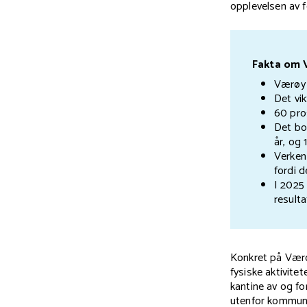
opplevelsen av f
Fakta om
Værøy 
Det vik
60 pro
Det bo
år, og 
Verken
fordi 
I 2025
resulta
Konkret på Værøy
fysiske aktivitet
kantine av og fo
utenfor kommune