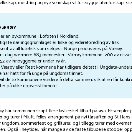
elleskap, mestring og nye vennskap vil forebygge utenforskap, sie
 VÆRØY
er en øykommune i Lofoten i Nordland.
tigste næringsgrunnlaget er fiske og videreforedling av fisk.
sent av all lutefisk som selges i Norge produseres på Værøy.
r i dag nærmere 683 mennesker i Værøy kommune. 200 av disse 
152 av innbyggerne er under 19 år.
 Værøy eller Røst kommune har tidligere deltatt i Ungdata-under
de har hatt for få unge på ungdomstrinnet.
 vil de to kommunene vurdere å delta sammen, slik at en får konkr
ter på ulike oppvekstforhold.
 har kommunen skapt flere lavterskel-tilbud på øya. Eksempler på 
er og turer i friluft, felles arrangement på nyttårsaften og St.Hans
r ungdom, sommerfest og grillturer, og i tillegg turer med overnat
n. Også i høytider, når mange av de faste tilbudene stopper opp,