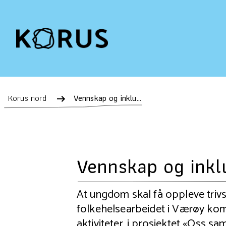
Korus nord
Vennskap og inkludering på tvers av øysamfunn
Vennskap og inkl
At ungdom skal få oppleve trivs
folkehelsearbeidet i Værøy komm
aktiviteter, i prosjektet «Oss 