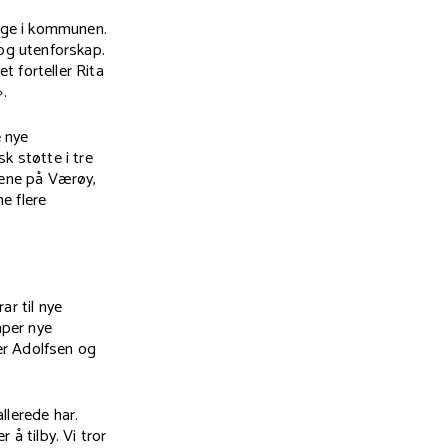
 unge i kommunen.
 og utenforskap.
t forteller Rita
.
e nye
k støtte i tre
tene på Værøy,
e flere
ar til nye
aper nye
ter Adolfsen og
allerede har.
å tilby. Vi tror