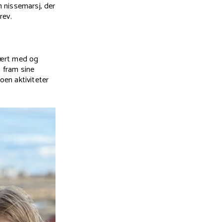
n nissemarsj, der
rev.
 vært med og
t fram sine
Noen aktiviteter