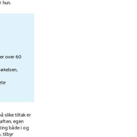
r hun.
er over 60
søkelsen,
ete
slike tiltak er
-aften, egen
ting både i og
 tilbyr