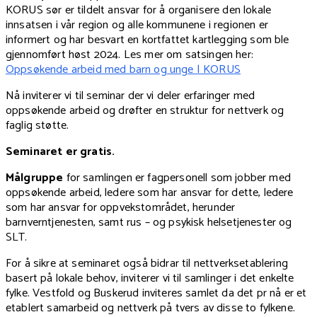
KORUS sør er tildelt ansvar for å organisere den lokale
innsatsen i vår region og alle kommunene i regionen er
informert og har besvart en kortfattet kartlegging som ble
gjennomført høst 2024. Les mer om satsingen her:
Oppsøkende arbeid med barn og unge | KORUS
Nå inviterer vi til seminar der vi deler erfaringer med
oppsøkende arbeid og drøfter en struktur for nettverk og
faglig støtte.
Seminaret er gratis.
Målgruppe
for samlingen er fagpersonell som jobber med
oppsøkende arbeid, ledere som har ansvar for dette, ledere
som har ansvar for oppvekstområdet, herunder
barnverntjenesten, samt rus – og psykisk helsetjenester og
SLT.
For å sikre at seminaret også bidrar til nettverksetablering
basert på lokale behov, inviterer vi til samlinger i det enkelte
fylke. Vestfold og Buskerud inviteres samlet da det pr nå er et
etablert samarbeid og nettverk på tvers av disse to fylkene.