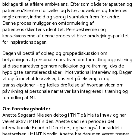
bidrage til at afklare ambivalens. Eftersom både terapeuten og
patienten/klienten fortæller og lytter, udvælges og forfølges
nogle emner, indhold og sprog i samtalen frem for andre.
Denne proces muliggør en omformulering af
patientens/klientens identitet. Perspektiverne i og
konsekvenserne af denne proces vil blive omdrejningspunktet
for inspirationsdagen.
Dagen vil bestå af oplæg og gruppediskussion om
betydningen af personale narrativer, om formidling og justering
af disse narrativer gennem refleksion og re-framing, dvs de
hyppigste samtaleredskaber i Motivational Interviewing. Dagen
vil også indeholde øvelser, baseret på eksempler og
transskriptioner – og fælles drøftelse af, hvordan viden om
påvirkning af personale narrativer kan integreres i træning og
formidling af MI.
Om foredragsholder:
Anette Søgaard Nielsen deltog i TNT på Malta i 1997 og har
været aktiv i MINT siden. Anette sad i en periode i det
internationale Board of Directors, og har også har siddet i
bestyrelsen i MINT Nordic. Anette har desuden været træner