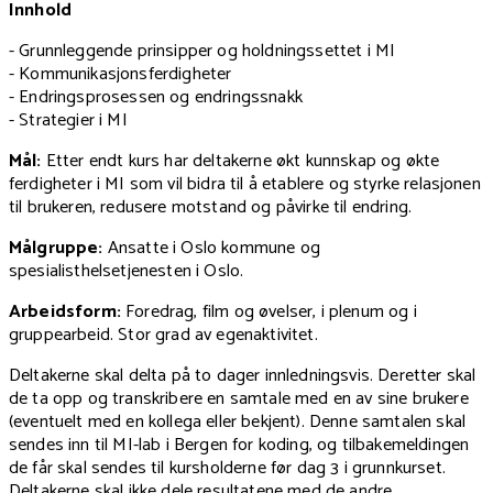
Innhold
- Grunnleggende prinsipper og holdningssettet i MI
- Kommunikasjonsferdigheter
- Endringsprosessen og endringssnakk
- Strategier i MI
Mål:
Etter endt kurs har deltakerne økt kunnskap og økte
ferdigheter i MI som vil bidra til å etablere og styrke relasjonen
til brukeren, redusere motstand og påvirke til endring.
Målgruppe:
Ansatte i Oslo kommune og
spesialisthelsetjenesten i Oslo.
Arbeidsform:
Foredrag, film og øvelser, i plenum og i
gruppearbeid. Stor grad av egenaktivitet.
Deltakerne skal delta på to dager innledningsvis. Deretter skal
de ta opp og transkribere en samtale med en av sine brukere
(eventuelt med en kollega eller bekjent). Denne samtalen skal
sendes inn til MI-lab i Bergen for koding, og tilbakemeldingen
de får skal sendes til kursholderne før dag 3 i grunnkurset.
Deltakerne skal ikke dele resultatene med de andre