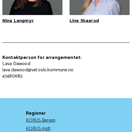
Nina Langmyr
Line Skaarud
Kontaktperson for arrangementet:
Lava Dawood
lava.dawood@vel.oslo.kommune.no
47480682
Regioner
KORUS Bergen
KORUS midt