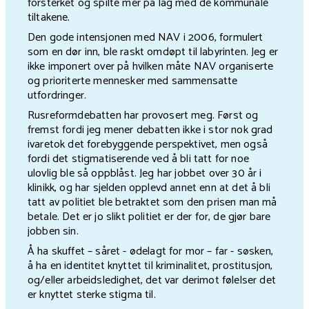
forsterket og spilte mer på lag med de kommunale
tiltakene.
Den gode intensjonen med NAV i 2006, formulert
som en dør inn, ble raskt omdøpt til labyrinten. Jeg er
ikke imponert over på hvilken måte NAV organiserte
og prioriterte mennesker med sammensatte
utfordringer.
Rusreformdebatten har provosert meg. Først og
fremst fordi jeg mener debatten ikke i stor nok grad
ivaretok det forebyggende perspektivet, men også
fordi det stigmatiserende ved å bli tatt for noe
ulovlig ble så oppblåst. Jeg har jobbet over 30 år i
klinikk, og har sjelden opplevd annet enn at det å bli
tatt av politiet ble betraktet som den prisen man må
betale. Det er jo slikt politiet er der for, de gjør bare
jobben sin.
Å ha skuffet – såret - ødelagt for mor – far - søsken,
å ha en identitet knyttet til kriminalitet, prostitusjon,
og/eller arbeidsledighet, det var derimot følelser det
er knyttet sterke stigma til.