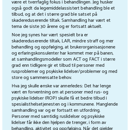
være et tverrfaglig fokus i behandlingen. Jeg husker
også godt da legemiddelassistert behandling ble et
tilbud, og at det i større grad ble satset på
skadereduserende tiltak. Samhandling har vært et
tema de siste 30 årene og er fortsatt aktuelt.
Noe jeg synes har vært spesielt bra er
skadereduserende tiltak, LAR, mindre straff og mer
behandling og oppfølging, at brukerorganisasjonene
og erfaringskonsulenter har kommet mer på banen,
at samhandlingsmodeller som ACT og FACT i større
grad enn tidligere gir et tilbud til personer med
rusproblemer og psykiske lidelser/problemer og med
store og sammensatte behov.
Hva jeg skulle ønske var annerledes: Det har lenge
vært en forventning om at personer med rus- og
psykiske lidelser (ROP) skulle få et bedre tilbud i
spesialisthelsetjenesten og i kommunene. Manglende
samhandling var og er fortsatt en utfordring.
Personer med samtidig ruslidelser og psykiske
lidelser får ikke den hjelpen de trenger, i form av
behandling, aktivitet og oppfølging. Når det gjelder