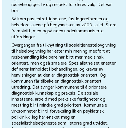
rusavhengiges liv og respekt for deres valg. Det var
bra.
Så kom pasientrettighetene, fastlegereformen og
helseforetakene på begynnelsen av 2000 tallet. Store
framskritt, men også noen underkommuniserte
utfordringer.
Overgangen fra tilknytning til sosialtjenestelovgivning
til helselovgivning har etter min mening medført at
rusbehandling ikke bare har blitt mer medisinsk
orientert, men også smalere. Spesialisthelsetjenesten
definerer innholdet i behandlingen, og krever av
henvisningen at den er diagnostisk orientert. Og
kommunen får tilbake en diagnostisk orientert
utredning. Det tvinger kommunene til å prioritere
diagnostisk kunnskap og praksis. De sosiale
innsatsene, arbeid med praktiske ferdigheter og
mestring blir i mindre grad prioritert. Kommunale
virksomheter blir til forveksling lik en psykiatrisk
poliklinikk. Jeg har ønsket meg en
spesialisthelsetjeneste som i større grad utvidet,