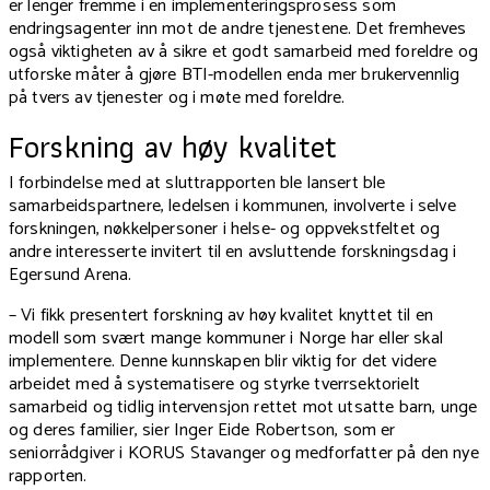
er lenger fremme i en implementeringsprosess som
endringsagenter inn mot de andre tjenestene. Det fremheves
også viktigheten av å sikre et godt samarbeid med foreldre og
utforske måter å gjøre BTI-modellen enda mer brukervennlig
på tvers av tjenester og i møte med foreldre.
Forskning av høy kvalitet
I forbindelse med at sluttrapporten ble lansert ble
samarbeidspartnere, ledelsen i kommunen, involverte i selve
forskningen, nøkkelpersoner i helse- og oppvekstfeltet og
andre interesserte invitert til en avsluttende forskningsdag i
Egersund Arena
.
– Vi fikk presentert forskning av høy kvalitet knyttet til en
modell som svært mange kommuner i Norge har eller skal
implementere. Denne kunnskapen blir viktig for det videre
arbeidet med å systematisere og styrke tverrsektorielt
samarbeid og tidlig intervensjon rettet mot utsatte barn, unge
og deres familier, sier Inger Eide Robertson, som er
seniorrådgiver i KORUS Stavanger og medforfatter på den nye
rapporten.