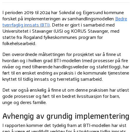
I perioden 2019 til 2024 har Sokndal og Eigersund kommune
forsket på implementeringen av samhandlingsmodellen
Bedre
tverrfaglig innsats (BTI)
. Dette er gjort i samarbeid med
Universitetet i Stavanger (UiS) og KORUS Stavanger, med
støtte fra Rogaland fylkeskommunes program for
folkehelsearbeid.
Den overordnede målsettingen for prosjektet var å finne ut
hvordan og i hvilken grad BTI-modellen (med prosesser på fire
nivåer og med tilhørende handlingsveileder og stafettlogg), har
ført til en ønsket endring av praksis i de kommunale tjenestene
knyttet til tidlig innsats og tverretatlig samarbeid.
Det var også ønskelig å finne ut om denne praksisen har utløst
gode prosesser og ført til en bedret livssituasjon for barn,
unge og deres familie.
Avhengig av grundig implementering
I rapporten kommer det tydelig fram at BTI-modellen har vist
seg å være et verdifullt verktøy for å strukturere tidlig innsats