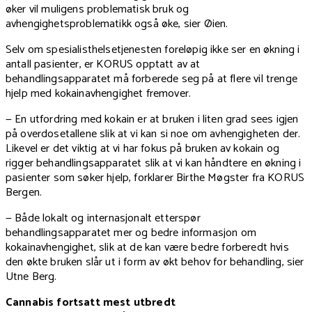
øker vil muligens problematisk bruk og
avhengighetsproblematikk også øke, sier Øien.
Selv om spesialisthelsetjenesten foreløpig ikke ser en økning i
antall pasienter, er KORUS opptatt av at
behandlingsapparatet må forberede seg på at flere vil trenge
hjelp med kokainavhengighet fremover.
— En utfordring med kokain er at bruken i liten grad sees igjen
på overdosetallene slik at vi kan si noe om avhengigheten der.
Likevel er det viktig at vi har fokus på bruken av kokain og
rigger behandlingsapparatet slik at vi kan håndtere en økning i
pasienter som søker hjelp, forklarer Birthe Møgster fra KORUS
Bergen.
— Både lokalt og internasjonalt etterspør
behandlingsapparatet mer og bedre informasjon om
kokainavhengighet, slik at de kan være bedre forberedt hvis
den økte bruken slår ut i form av økt behov for behandling, sier
Utne Berg.
Cannabis fortsatt mest utbredt