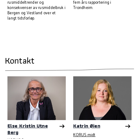
rusmiddeltrender og
fem års rapportering i
konsekvenser av rusmiddelbruk i
Trondheim.
Bergen og Vestland over et
langt tidsforløp.
Kontakt
Else Kristin Utne
Katrin Øien
Berg
KORUS midt