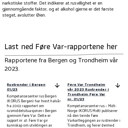
narkotiske stoffer. Det indikerer at rusvillighet er en
gjennomgående faktor, og at alkohol gjerne er det første
steget, avslutter Øien.
Last ned Føre Var-rapportene her
Rapportene fra Bergen og Trondheim vår
2023.
Rustrender i Bergen
Føre Var Trondheim
01/23
vår 2023 Rustrender i
Trondheim Føre Var
Kompetansesenter rus Bergen
nr. 01/23
(KORUS Bergen) har hvert halvår
fra 2002 rapportert om
Kompetansesenter rus – Midt-
rusmiddelsituasjonen i Bergen
Norge (KORUS Midt) publiserer
gjennom Føre Var. Dette er
nå den tiende Føre
rapport nr. 41. Føre Var gir
Varkartleggingen av rustrender i
kunnskap om utviklingen av
Trondheim, og feirer dermed