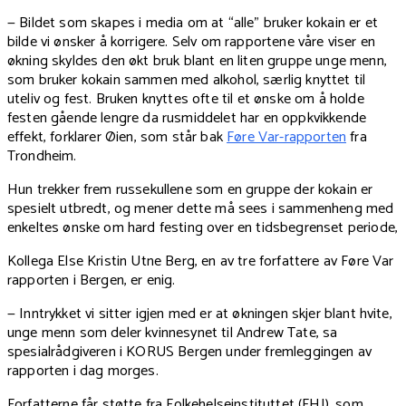
— Bildet som skapes i media om at “alle” bruker kokain er et
bilde vi ønsker å korrigere. Selv om rapportene våre viser en
økning skyldes den økt bruk blant en liten gruppe unge menn,
som bruker kokain sammen med alkohol, særlig knyttet til
uteliv og fest. Bruken knyttes ofte til et ønske om å holde
festen gående lengre da rusmiddelet har en oppkvikkende
effekt, forklarer Øien, som står bak
Føre Var-rapporten
fra
Trondheim.
Hun trekker frem russekullene som en gruppe der kokain er
spesielt utbredt, og mener dette må sees i sammenheng med
enkeltes ønske om hard festing over en tidsbegrenset periode,
Kollega Else Kristin Utne Berg, en av tre forfattere av Føre Var
rapporten i Bergen, er enig.
— Inntrykket vi sitter igjen med er at økningen skjer blant hvite,
unge menn som deler kvinnesynet til Andrew Tate, sa
spesialrådgiveren i KORUS Bergen under fremleggingen av
rapporten i dag morges.
Forfatterne får støtte fra Folkehelseinstituttet (FHI), som