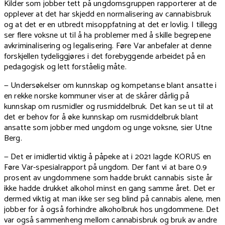
Kilder som jobber tett på ungdomsgruppen rapporterer at de
opplever at det har skjedd en normalisering av cannabisbruk
og at det er en utbredt misoppfatning at det er lovlig. I tillegg
ser flere voksne ut til å ha problemer med å skille begrepene
avkriminalisering og legalisering. Føre Var anbefaler at denne
forskjellen tydeliggjøres i det forebyggende arbeidet på en
pedagogisk og lett forståelig måte.
— Undersøkelser om kunnskap og kompetanse blant ansatte i
en rekke norske kommuner viser at de skårer dårlig på
kunnskap om rusmidler og rusmiddelbruk. Det kan se ut til at
det er behov for å øke kunnskap om rusmiddelbruk blant
ansatte som jobber med ungdom og unge voksne, sier Utne
Berg.
— Det er imidlertid viktig å påpeke at i 2021 lagde KORUS en
Føre Var-spesialrapport på ungdom. Der fant vi at bare 0.9
prosent av ungdommene som hadde brukt cannabis siste år
ikke hadde drukket alkohol minst en gang samme året. Det er
dermed viktig at man ikke ser seg blind på cannabis alene, men
jobber for å også forhindre alkoholbruk hos ungdommene. Det
var også sammenheng mellom cannabisbruk og bruk av andre