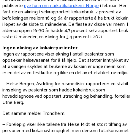
publiserte
nye funn om narkotikabruken i Norge
i februar. Her
fant de en økning i selvrapportert kokainbruk. 2 prosent av
befolkningen mellom 16 og 64 år rapporterte å ha brukt kokain
i løpet av de siste 12 månedene. De fleste av disse var menn. I
aldersgruppen 16-30 år hadde 4,7 prosent selvrapportert bruk
siste 12 måneder, en økning fra 3,4 prosent i 2021.
Ingen økning av kokain-pasienter
Ingen av rapportene viser økning i antall pasienter som
oppsøker helsevesenet for å få hjelp. Det støtter inntrykket av
at økningen skyldes at brukerne av kokain er unge menn som
er en del av en festkultur og ikke en del av et etablert rusmiljø.
— Helse Bergen, Avdeling for rusmedisin, rapporterer en stabil
innsøking av pasienter som hadde kokainbruk som
hoveddiagnose ved oppstart utredning og behandling, forteller
Utne Berg.
Det samme melder Trondheim.
— Foreløpig viser ikke tallene fra Helse Midt et stort tilfang av
personer med kokainavhengighet, men dersom totalkonsumet