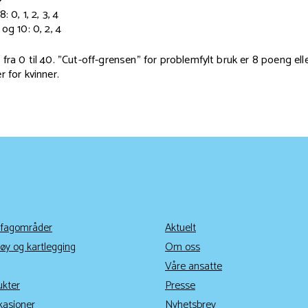
 0, 1, 2, 3, 4
og 10: 0, 2, 4
fra 0 til 40. "Cut-off-grensen" for problemfylt bruk er 8 poeng ell
r for kvinner.
 fagområder
Aktuelt
øy og kartlegging
Om oss
Våre ansatte
ukter
Presse
kasjoner
Nyhetsbrev