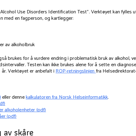
Alcohol Use Disorders Identification Test". Verktøyet kan fylles 
en med en fagperson, og kartlegger:
r av alkoholbruk
så brukes for å vurdere endring i problematisk bruk av alkohol, ved
sintervaller. Testen kan ikke brukes alene for å sette en diagnos
 år. Verktøyet er anbefalt i
ROP-retningslinjen
fra Helsedirektorat
)
eller denne
kalkulatoren fra Norsk Helseinformatikk
.
df)
er alkoholenheter (pdf)
åer (pdf)
 av skåre