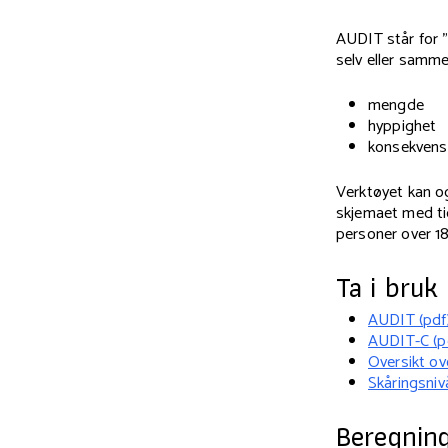
AUDIT står for "
selv eller samm
mengde
hyppighet
konsekvense
Verktøyet kan og
skjemaet med tid
personer over 18
Ta i bruk
AUDIT (pdf
AUDIT-C (p
Oversikt ov
Skåringsniv
Beregning