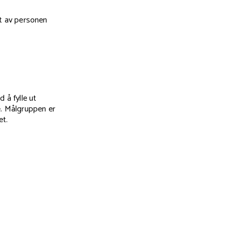
ut av personen
 å fylle ut
e. Målgruppen er
et.