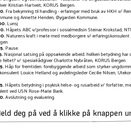
iver Kristian Hartveit, KORUS Bergen.
00.
Fra bekymring til handling - erfaringer med bruk av HKH v/ Rena
mmune og Annette Henden, Øygarden Kommune.
00.
Lunsj
30.
Håpets ABC v/
professor i sosialmedisin
Steinar Krokstad, N
00.
Naturens kraft i møte med medborgere v/
erfaringskonsulent
gen.
15.
Pause.
5.
Nasjonal satsing på oppsøkende arbeid; hvilken betydning har 
 feltet? v/
spesialrådgiver
Charlotte Nybråten, KORUS Bergen.
5.
Håp for fremtiden: forebyggende arbeid som styrker ungdom
skonsulent
Louice Hetland og
avdelingsleder
Cecilie Nilsen, Uteko
5.
Håpets betydning i psykisk helse- og rusarbeid v/ forfatter, m
ulent ved USN Rose-Marie Bank.
30.
Avslutning og evaluering.
eld deg på ved å klikke på knappen u