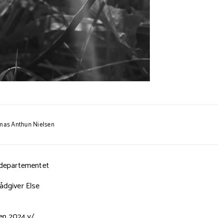
omas Anthun Nielsen
sdepartementet
ådgiver Else
en 2024 v/