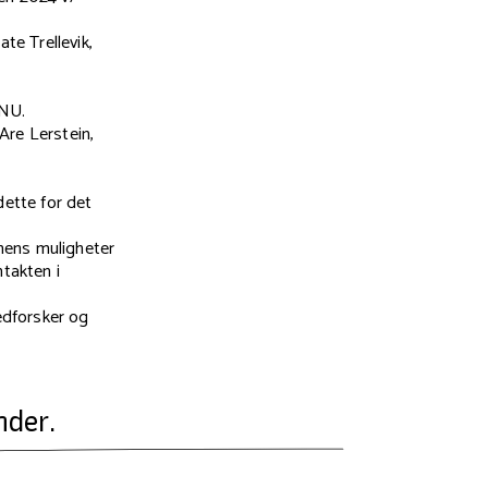
te Trellevik,
TNU.
Are Lerstein,
dette for det
mens muligheter
ntakten i
edforsker og
nder.