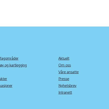
 fagområder
Aktuelt
øy og kartlegging
Om oss
Våre ansatte
ukter
Presse
kasjoner
Nyhetsbrev
Intranett