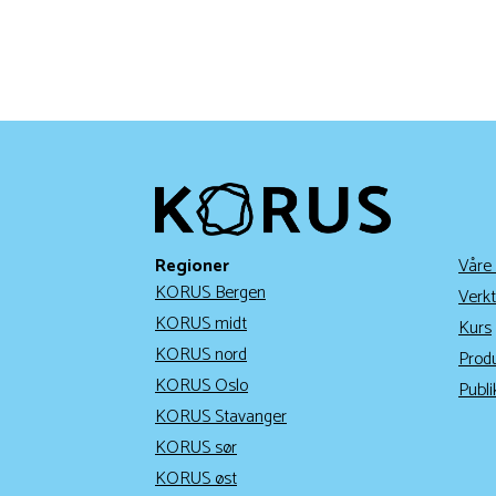
Regioner
Våre
KORUS Bergen
Verkt
KORUS midt
Kurs
KORUS nord
Prod
KORUS Oslo
Publi
KORUS Stavanger
KORUS sør
KORUS øst