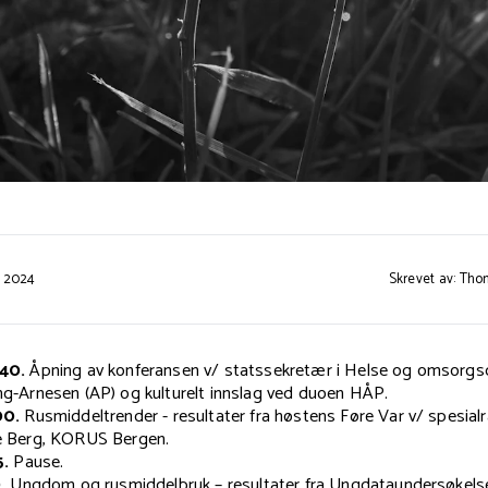
r 2024
Skrevet av: Th
.40.
Åpning av konferansen v/ statssekretær i Helse og omsorg
ng-Arnesen (AP) og kulturelt innslag ved duoen HÅP.
00.
Rusmiddeltrender - resultater fra høstens Føre Var v/ spesialr
ne Berg, KORUS Bergen.
5.
Pause.
.
Ungdom og rusmiddelbruk – resultater fra Ungdataundersøkels