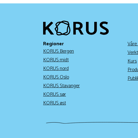
Regioner
Våre
KORUS Bergen
Verkt
KORUS midt
Kurs
KORUS nord
Prod
KORUS Oslo
Publi
KORUS Stavanger
KORUS sør
KORUS øst