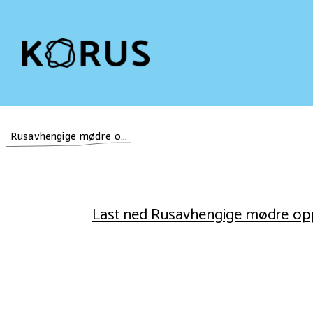
Rusavhengige mødre oppvokst i familier med rusproblemer - doktorgrad
Last ned Rusavhengige mødre opp