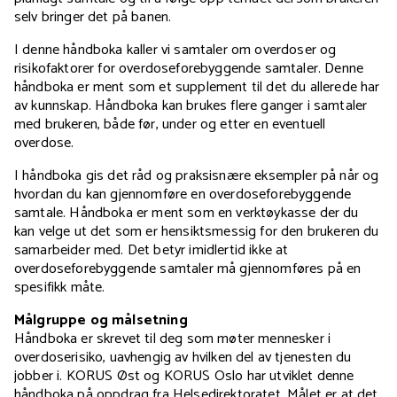
selv bringer det på banen.
I denne håndboka kaller vi samtaler om overdoser og
risikofaktorer for overdoseforebyggende samtaler. Denne
håndboka er ment som et supplement til det du allerede har
av kunnskap. Håndboka kan brukes flere ganger i samtaler
med brukeren, både før, under og etter en eventuell
overdose.
I håndboka gis det råd og praksisnære eksempler på når og
hvordan du kan gjennomføre en overdoseforebyggende
samtale. Håndboka er ment som en verktøykasse der du
kan velge ut det som er hensiktsmessig for den brukeren du
samarbeider med. Det betyr imidlertid ikke at
overdoseforebyggende samtaler må gjennomføres på en
spesifikk måte.
Målgruppe og målsetning
Håndboka er skrevet til deg som møter mennesker i
overdoserisiko, uavhengig av hvilken del av tjenesten du
jobber i. KORUS Øst og KORUS Oslo har utviklet denne
håndboka på oppdrag fra Helsedirektoratet. Målet er at det