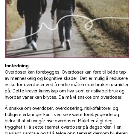
Innledning
Overdoser kan forebygges. Overdoser kan føre til både tap
av menneskelig og kognitive skader. Det er mulig å redusere
risiko for overdoser ved å endre måten man bruker rusmidler
på. Dette krever kunnskap om hva som er risikabel bruk og
hvordan vaner kan brytes. Da må vi snakke om overdoser.
Å snakke om overdoser, overdosering, risikofaktorer og
tidligere erfaringer kan i seg selv være forebyggende og
bidra til at vi unngår nye overdoser. Målet er å gi deg
trygghet til å sette teamet overdoser på dagsorden. I en
planlagt samtale og til å følge opp temaet dersom brukeren