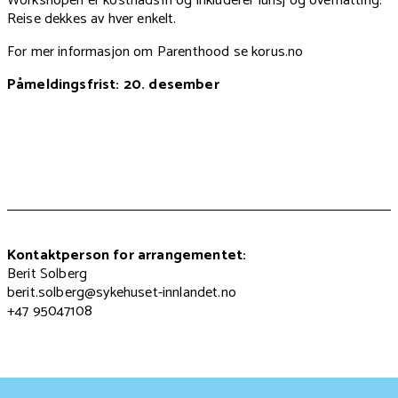
Workshopen er kostnadsfri og inkluderer lunsj og overnatting.
Reise dekkes av hver enkelt.
For mer informasjon om Parenthood se korus.no
Påmeldingsfrist: 20. desember
Kontaktperson for arrangementet:
Berit Solberg
berit.solberg@sykehuset-innlandet.no
+47 95047108