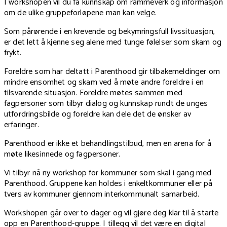
I workshopen vil du få kunnskap om rammeverk og informasjon
om de ulike gruppeforløpene man kan velge.
Som pårørende i en krevende og bekymringsfull livssituasjon,
er det lett å kjenne seg alene med tunge følelser som skam og
frykt.
Foreldre som har deltatt i Parenthood gir tilbakemeldinger om
mindre ensomhet og skam ved å møte andre foreldre i en
tilsvarende situasjon. Foreldre møtes sammen med
fagpersoner som tilbyr dialog og kunnskap rundt de unges
utfordringsbilde og foreldre kan dele det de ønsker av
erfaringer.
Parenthood er ikke et behandlingstilbud, men en arena for å
møte likesinnede og fagpersoner.
Vi tilbyr nå ny workshop for kommuner som skal i gang med
Parenthood. Gruppene kan holdes i enkeltkommuner eller på
tvers av kommuner gjennom interkommunalt samarbeid.
Workshopen går over to dager og vil gjøre deg klar til å starte
opp en Parenthood-gruppe. I tillegg vil det være en digital