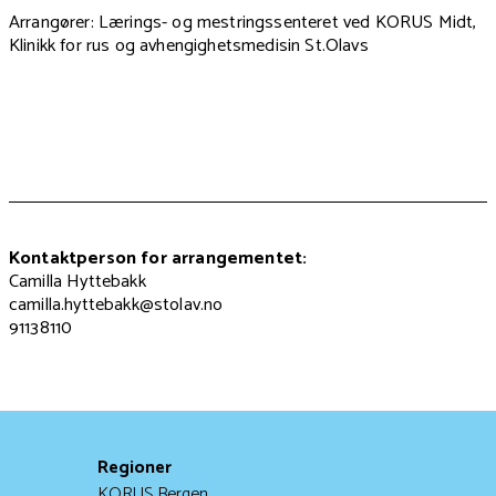
Arrangører: Lærings- og mestringssenteret ved KORUS Midt,
Klinikk for rus og avhengighetsmedisin St.Olavs
Kontaktperson for arrangementet:
Camilla Hyttebakk
camilla.hyttebakk@stolav.no
91138110
Regioner
KORUS Bergen