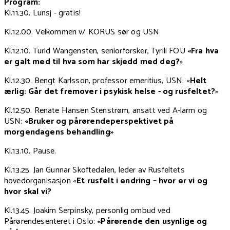
Program:
Kl.11.30. Lunsj - gratis!
Kl.12.00. Velkommen v/ KORUS sør og USN
Kl.12.10. Turid Wangensten, seniorforsker, Tyrili FOU
«Fra hva
er galt med til hva som har skjedd med deg?
»
Kl.12.30. Bengt Karlsson, professor emeritius, USN: «
Helt
ærlig: Går det fremover i psykisk helse - og rusfeltet?
»
Kl.12.50. Renate Hansen Stenstrøm, ansatt ved A-larm og
USN:
«Bruker og pårørendeperspektivet på
morgendagens behandling»
Kl.13.10. Pause.
Kl.13.25. Jan Gunnar Skoftedalen, leder av Rusfeltets
hovedorganisasjon «
Et rusfelt i endring – hvor er vi og
hvor skal vi?
Kl.13.45. Joakim Serpinsky, personlig ombud ved
Pårørendesenteret i Oslo:
«Pårørende den usynlige og