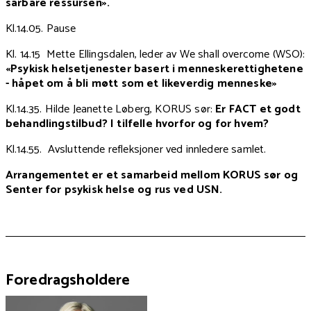
sårbare ressursen».
Kl.14.05. Pause
Kl. 14.15 Mette Ellingsdalen, leder av We shall overcome (WSO):
«Psykisk helsetjenester basert i menneskerettighetene
- håpet om å bli møtt som et likeverdig menneske»
Kl.14.35. Hilde Jeanette Løberg, KORUS sør:
Er FACT et godt
behandlingstilbud? I tilfelle hvorfor og for hvem?
Kl.14.55. Avsluttende refleksjoner ved innledere samlet.
Arrangementet er et samarbeid mellom KORUS sør og
Senter for psykisk helse og rus ved USN.
Foredragsholdere