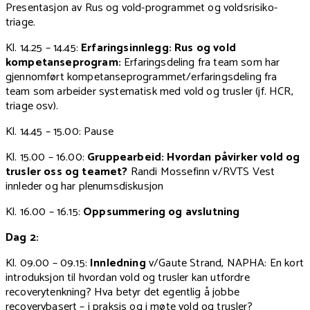
Presentasjon av Rus og vold-programmet og voldsrisiko-
triage.
Kl. 14.25 – 14.45:
Erfaringsinnlegg: Rus og vold
kompetanseprogram:
Erfaringsdeling fra team som har
gjennomført kompetanseprogrammet/erfaringsdeling fra
team som arbeider systematisk med vold og trusler (jf. HCR,
triage osv).
Kl. 14.45 – 15.00: Pause
Kl. 15.00 – 16.00:
Gruppearbeid: Hvordan påvirker vold og
trusler oss og teamet?
Randi Mossefinn v/RVTS Vest
innleder og har plenumsdiskusjon
Kl. 16.00 – 16.15:
Oppsummering og avslutning
Dag 2:
Kl. 09.00 – 09.15:
Innledning
v/Gaute Strand, NAPHA: En kort
introduksjon til hvordan vold og trusler kan utfordre
recoverytenkning? Hva betyr det egentlig å jobbe
recoverybasert – i praksis og i møte vold og trusler?