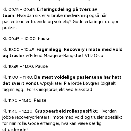
Kl. 09.15 – 09.45:
Erfaringsdeling på tvers av
team:
Hvordan sikrer vi brukermedvirkning også når
pasientene er truende og voldelig? Gode erfaringer og god
praksis.
Kl. 09.45 – 10.00: Pause
Kl. 10.00 – 10.45:
Faginnlegg: Recovery i møte med vold
og trusler
v/Erlend Maagerø-Bangstad, VID Oslo
Kl. 10.45 – 11.00: Pause
Kl. 11.00 – 11.30:
De mest voldelige pasientene har hatt
det svært vondt
v/psykiater Pia Jorde Løvgren (digitalt
faginnlegg). Forskningsprosjekt ved Blakstad
Kl. 11.30 – 11.40: Pause
Kl. 11.40 – 12.20:
Gruppearbeid rollespesifikt:
Hvordan
jobbe recoveryorientert i møte med vold og trusler spesifikt
for min rolle: Gode erfaringer, hva kan være særlig
utfordrende?