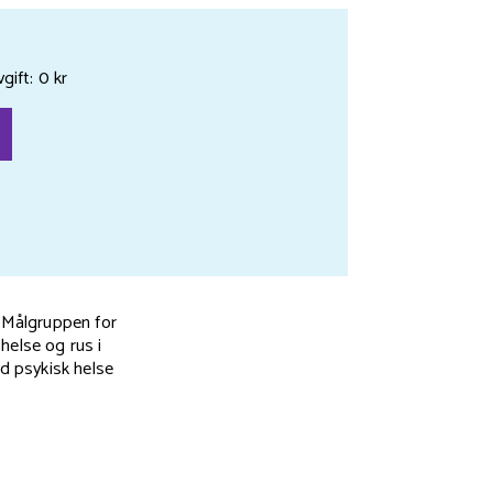
gift: 0 kr
. Målgruppen for
helse og rus i
d psykisk helse