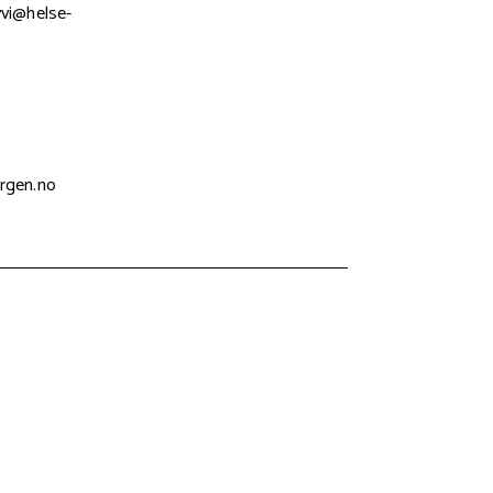
yvi@helse-
ergen.no