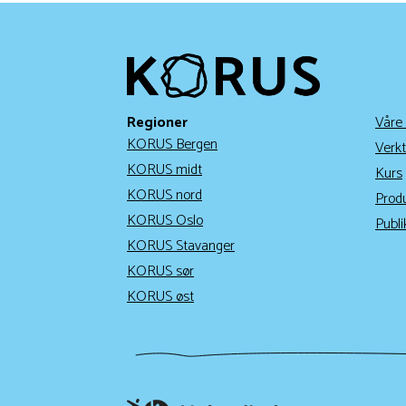
Regioner
Våre
KORUS Bergen
Verkt
KORUS midt
Kurs
KORUS nord
Prod
KORUS Oslo
Publi
KORUS Stavanger
KORUS sør
KORUS øst