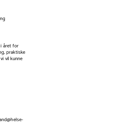
ing
 året for
ng, praktiske
vi vil kunne
land@helse-