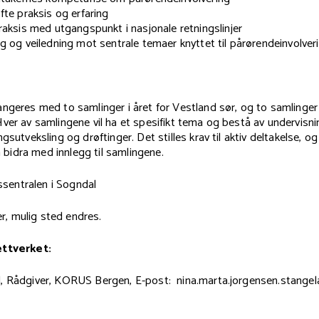
fte praksis og erfaring
raksis med utgangspunkt i nasjonale retningslinjer
g og veiledning mot sentrale temaer knyttet til pårørendeinvolver
ngeres med to samlinger i året for Vestland sør, og to samlinger i
ver av samlingene vil ha et spesifikt tema og bestå av undervisni
gsutveksling og drøftinger. Det stilles krav til aktiv deltakelse, og 
 å bidra med innlegg til samlingene.
tssentralen i Sogndal
, mulig sted endres.
ettverket:
, Rådgiver, KORUS Bergen, E-post: nina.marta.jorgensen.stange