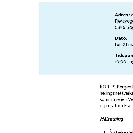
Adresse
Fjøreveg
6856 So
Dato:
tor. 21 m
Tidspun
10:00 - 
KORUS Bergen har
læringsnettverke
kommunene i Ves
og rus, for eks
Målsetning
Å styrke d