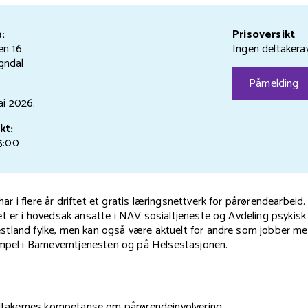
:
Prisoversikt
en 16
Ingen deltakerav
gndal
Påmelding
ai
2026.
kt:
15:00
 i flere år driftet et gratis læringsnettverk for pårørendearbeid
t er i hovedsak ansatte i NAV sosialtjeneste og Avdeling psykisk 
tland fylke, men kan også være aktuelt for andre som jobber me
empel i Barneverntjenesten og på Helsestasjonen.
eltakernes kompetanse om pårørendeinvolvering