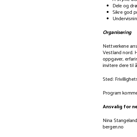
Dele og drø
Sikre god p
Undervisnin
Organisering
Nettverkene arra
Vestland nord. H
oppgaver, erfarin
invitere dere til
Sted: Frivillighe
Program kommer
Ansvalig for n
Nina Stangeland
bergen.no